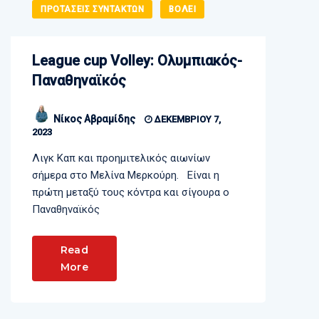
ΠΡΟΤΑΣΕΙΣ ΣΥΝΤΑΚΤΩΝ
ΒΟΛΕΙ
League cup Volley: Ολυμπιακός-
Παναθηναϊκός
Νίκος Αβραμίδης
ΔΕΚΕΜΒΡΊΟΥ 7,
2023
Λιγκ Καπ και προημιτελικός αιωνίων
σήμερα στο Μελίνα Μερκούρη. Είναι η
πρώτη μεταξύ τους κόντρα και σίγουρα ο
Παναθηναϊκός
Read
More