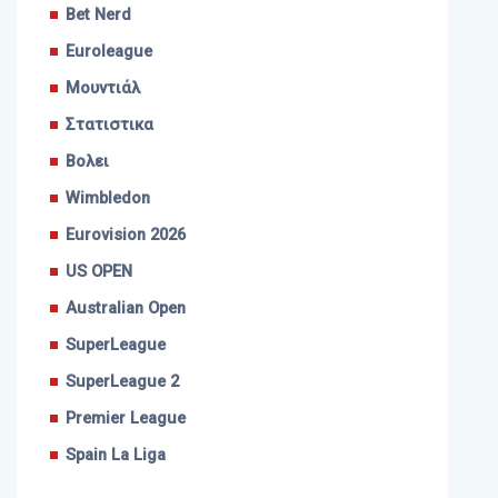
Bet Nerd
Euroleague
Μουντιάλ
Στατιστικα
Βολει
Wimbledon
Eurovision 2026
US OPEN
Australian Open
SuperLeague
SuperLeague 2
Premier League
Spain La Liga