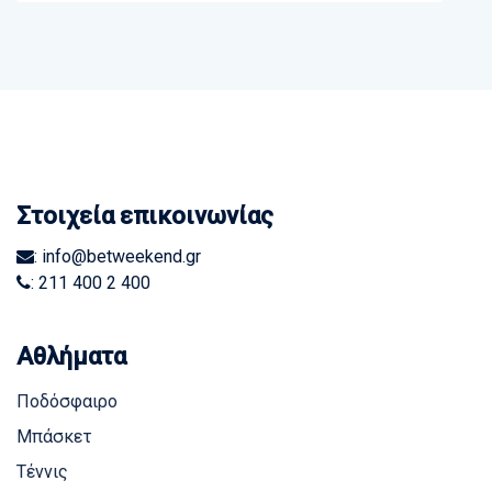
Στοιχεία επικοινωνίας
: info@betweekend.gr
: 211 400 2 400
Αθλήματα
Ποδόσφαιρο
Μπάσκετ
Τέννις