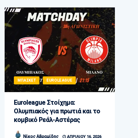
ΜΠΑΣΚΕΤ
EUROLEAGUE
Euroleague Στοίχημα:
Ολυμπιακός για πρωτιά και το
κομβικό Ρεάλ-Αστέρας
Νίκος Αβραμίδης
ΑΠΡΙΛΊΟΥ 16, 2026