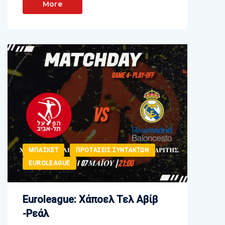
More
ΜΠΑΣΚΕΤ
ΠΡΟΤΑΣΕΙΣ ΣΥΝΤΑΚΤΩΝ
EUROLEAGUE
Εuroleague: Χάποελ Τελ Αβίβ
-Ρεάλ