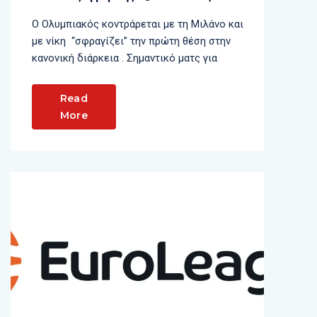
O Oλυμπιακός κοντράρεται με τη Μιλάνο και
με νίκη “σφραγίζει” την πρώτη θέση στην
κανονική διάρκεια . Σημαντικό ματς για
Read
More