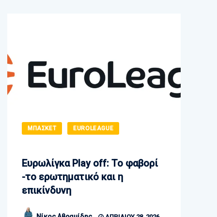
ΜΠΑΣΚΕΤ
EUROLEAGUE
Ευρωλίγκα Play off: Το φαβορί
-το ερωτηματικό και η
επικίνδυνη
Νίκος Αβραμίδης
ΑΠΡΙΛΊΟΥ 28, 2026