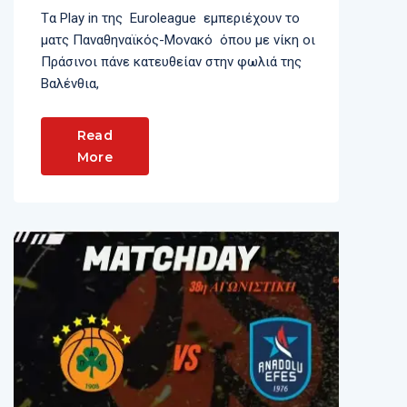
Tα Play in της Euroleague εμπεριέχουν το
ματς Παναθηναϊκός-Μονακό όπου με νίκη οι
Πράσινοι πάνε κατευθείαν στην φωλιά της
Βαλένθια,
Read
More