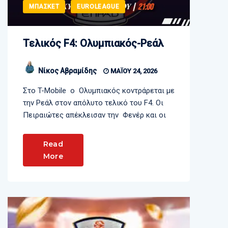
ΜΠΑΣΚΕΤ
EUROLEAGUE
Τελικός F4: Ολυμπιακός-Ρεάλ
Νίκος Αβραμίδης
ΜΑΪ́ΟΥ 24, 2026
Στο T-Mobile ο Ολυμπιακός κοντράρεται με
την Ρεάλ στον απόλυτο τελικό του F4. Οι
Πειραιώτες απέκλεισαν την Φενέρ και οι
Read
More