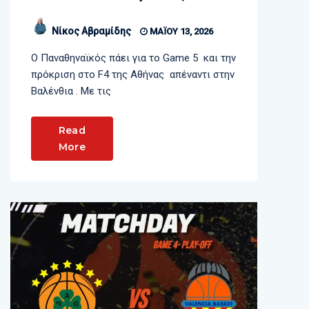
Νίκος Αβραμίδης
ΜΑΪ́ΟΥ 13, 2026
Ο Παναθηναϊκός πάει για το Game 5 και την
πρόκριση στο F4 της Αθήνας απέναντι στην
Βαλένθια . Με τις
Read
More