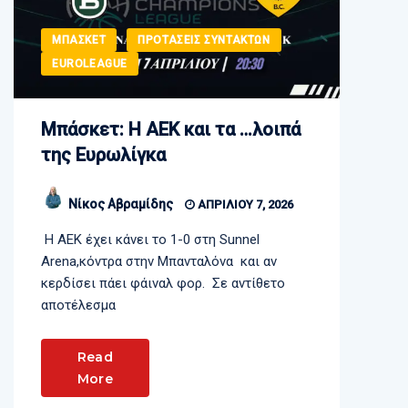
ΜΠΑΣΚΕΤ
ΠΡΟΤΑΣΕΙΣ ΣΥΝΤΑΚΤΩΝ
EUROLEAGUE
Μπάσκετ: Η ΑΕΚ και τα …λοιπά
της Ευρωλίγκα
Νίκος Αβραμίδης
ΑΠΡΙΛΊΟΥ 7, 2026
Η ΑΕΚ έχει κάνει το 1-0 στη Sunnel
Arena,κόντρα στην Μπανταλόνα και αν
κερδίσει πάει φάιναλ φορ. Σε αντίθετο
αποτέλεσμα
Read
More