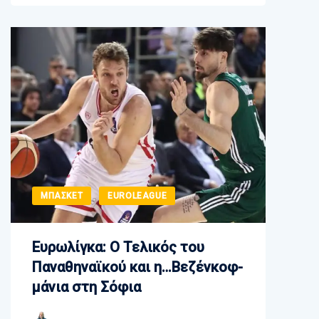
ΜΠΑΣΚΕΤ
EUROLEAGUE
Ευρωλίγκα: Ο Τελικός του
Παναθηναϊκού και η…Βεζένκοφ-
μάνια στη Σόφια