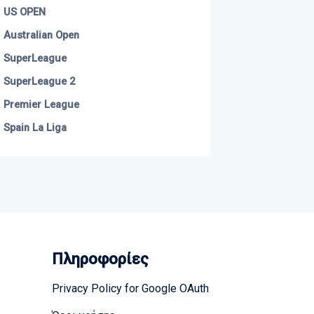
US OPEN
Australian Open
SuperLeague
SuperLeague 2
Premier League
Spain La Liga
Πληροφορίες
Privacy Policy for Google OAuth