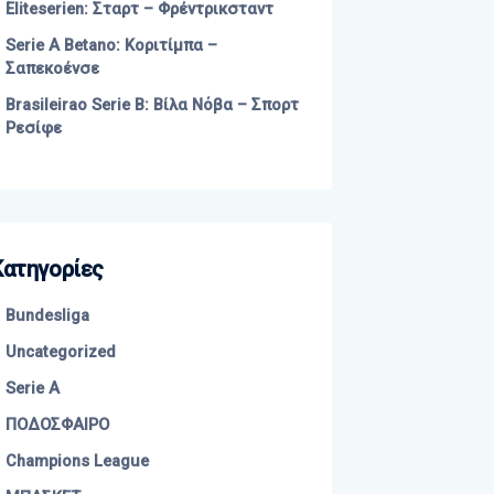
Eliteserien: Σταρτ – Φρέντρικσταντ
Serie A Betano: Κοριτίμπα –
Σαπεκοένσε
Brasileirao Serie B: Βίλα Νόβα – Σπορτ
Ρεσίφε
Kατηγορίες
Bundesliga
Uncategorized
Serie A
ΠΟΔΟΣΦΑΙΡΟ
Champions League