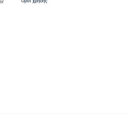
Όροι χρήσης
or