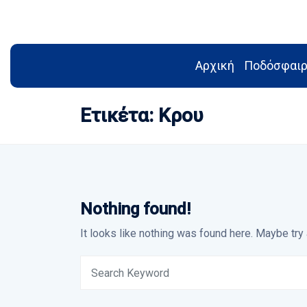
Αρχική
Ποδόσφαι
Ετικέτα:
Κρου
Nothing found!
It looks like nothing was found here. Maybe try