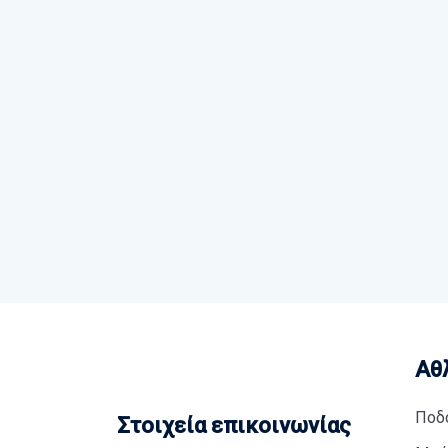
Αθ
Ποδ
Στοιχεία επικοινωνίας