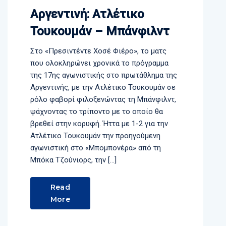
Αργεντινή: Ατλέτικο
Τουκουμάν – Μπάνφιλντ
Στο «Πρεσιντέντε Χοσέ Φιέρο», το ματς
που ολοκληρώνει χρονικά το πρόγραμμα
της 17ης αγωνιστικής στο πρωτάθλημα της
Αργεντινής, με την Ατλέτικο Τουκουμάν σε
ρόλο φαβορί φιλοξενώντας τη Μπάνφιλντ,
ψάχνοντας το τρίποντο με το οποίο θα
βρεθεί στην κορυφή. Ήττα με 1-2 για την
Ατλέτικο Τουκουμάν την προηγούμενη
αγωνιστική στο «Μπομπονέρα» από τη
Μπόκα Τζούνιορς, την […]
Read
More