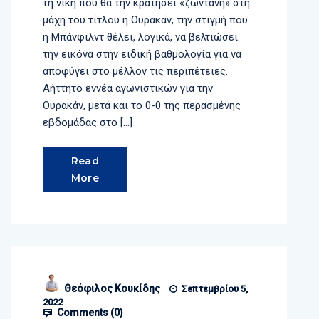
τη νίκη που θα την κρατήσει «ζωντανή» στη
μάχη του τίτλου η Ουρακάν, την στιγμή που
η Μπάνφιλντ θέλει, λογικά, να βελτιώσει
την εικόνα στην ειδική βαθμολογία για να
αποφύγει στο μέλλον τις περιπέτειες.
Αήττητο εννέα αγωνιστικών για την
Ουρακάν, μετά και το 0-0 της περασμένης
εβδομάδας στο […]
Read
More
Θεόφιλος Κουκίδης
Σεπτεμβρίου 5,
2022
Comments (
0
)