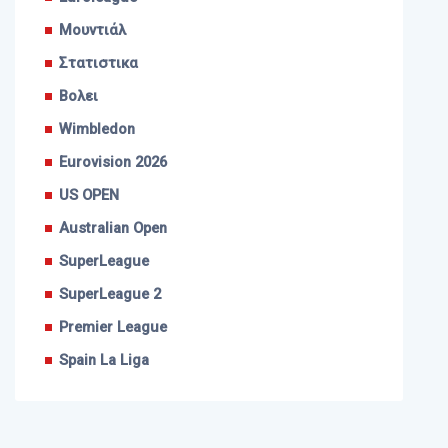
Μουντιάλ
Στατιστικα
Βολει
Wimbledon
Eurovision 2026
US OPEN
Australian Open
SuperLeague
SuperLeague 2
Premier League
Spain La Liga