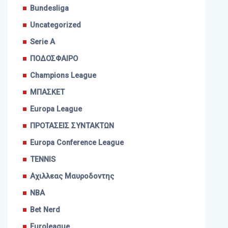
Bundesliga
Uncategorized
Serie A
ΠΟΔΟΣΦΑΙΡΟ
Champions League
ΜΠΑΣΚΕΤ
Europa League
ΠΡΟΤΑΣΕΙΣ ΣΥΝΤΑΚΤΩΝ
Europa Conference League
TENNIS
Αχιλλεας Μαυροδοντης
NBA
Bet Nerd
Euroleague