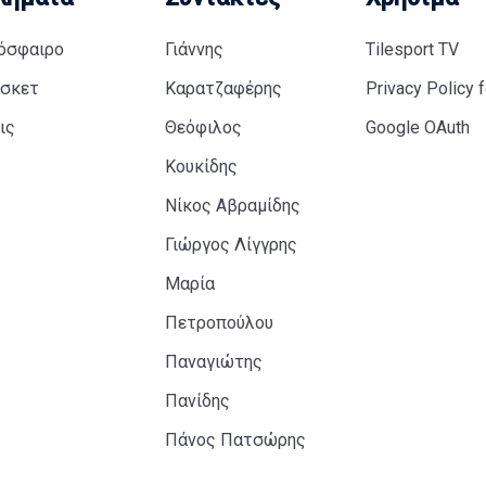
όσφαιρο
Γιάννης
Tilesport TV
σκετ
Καρατζαφέρης
Privacy Policy f
ις
Θεόφιλος
Google OAuth
Κουκίδης
Νίκος Αβραμίδης
Γιώργος Λίγγρης
Μαρία
Πετροπούλου
Παναγιώτης
Πανίδης
Πάνος Πατσώρης