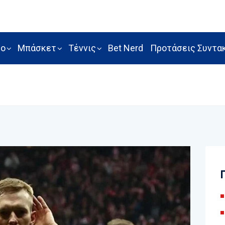
ρο
Μπάσκετ
Τέννις
Bet Nerd
Προτάσεις Συντα