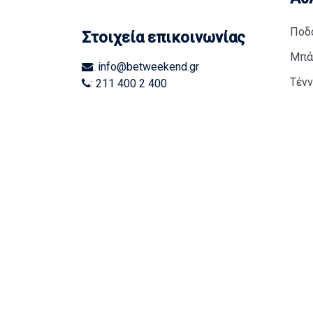
Ποδ
Στοιχεία επικοινωνίας
Μπά
: info@betweekend.gr
Τένν
: 211 400 2 400