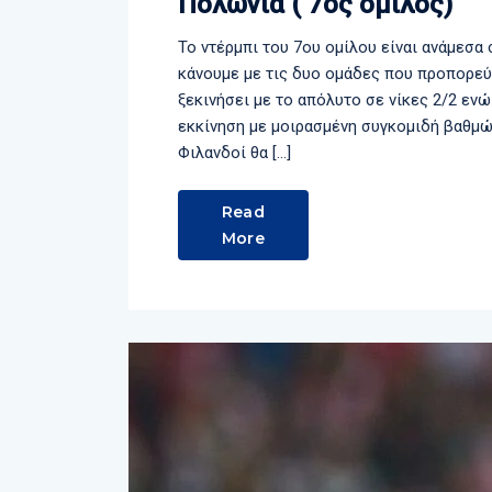
Πολωνία ( 7ος όμιλος)
Το ντέρμπι του 7ου ομίλου είναι ανάμεσα
κάνουμε με τις δυο ομάδες που προπορεύ
ξεκινήσει με το απόλυτο σε νίκες 2/2 εν
εκκίνηση με μοιρασμένη συγκομιδή βαθμών 
Φιλανδοί θα […]
Read
More