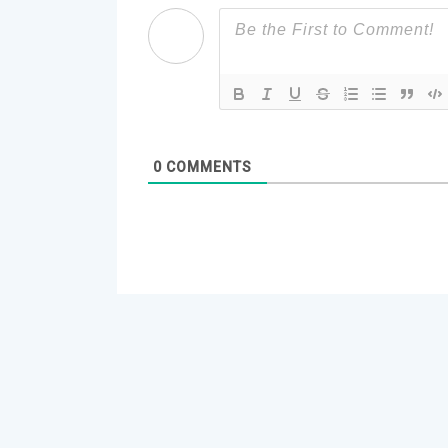
0
COMMENTS