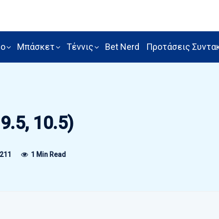
ρο
Μπάσκετ
Τέννις
Bet Nerd
Προτάσεις Συντα
.5, 10.5)
211
1 Min Read