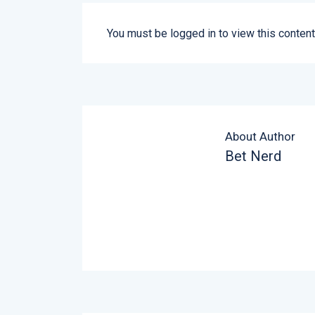
You must be logged in to view this content
About Author
Bet Nerd