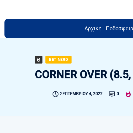
Αρχική
Ποδόσφαι
BET NERD
CORNER OVER (8.5, 9
ΣΕΠΤΕΜΒΡΊΟΥ 4, 2022
0