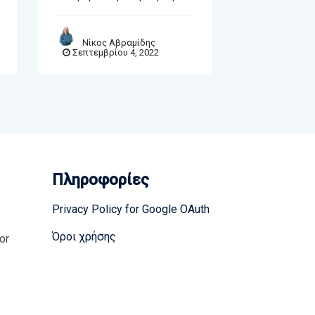
τις
Νίκος Αβραμίδης
Σεπτεμβρίου 4, 2022
Γιάννης
Σεπτεμβρίο
Πληροφορίες
Privacy Policy for Google OAuth
Όροι χρήσης
or