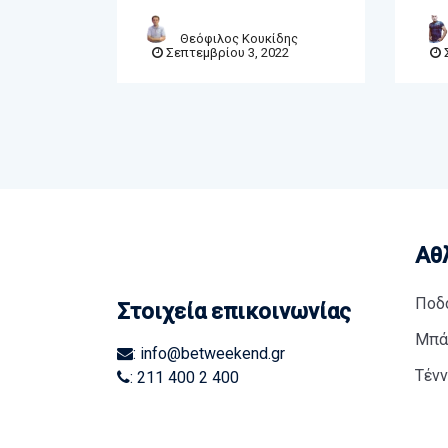
Θεόφιλος Κουκίδης
Σεπτεμβρίου 3, 2022
Σ
αφέρης
22
Αθ
Ποδ
Στοιχεία επικοινωνίας
Μπά
: info@betweekend.gr
Τένν
: 211 400 2 400