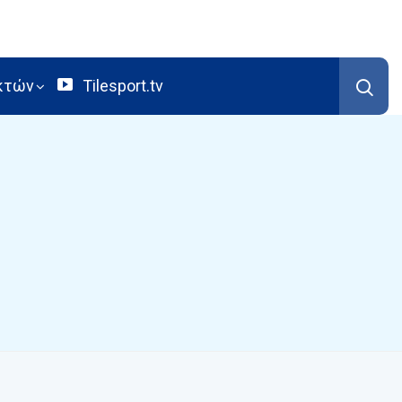
κτών
Tilesport.tv