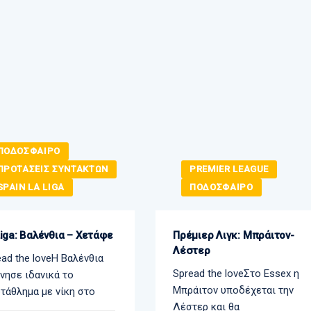
ΠΟΔΟΣΦΑΙΡΟ
ΠΡΟΤΑΣΕΙΣ ΣΥΝΤΑΚΤΩΝ
PREMIER LEAGUE
SPAIN LA LIGA
ΠΟΔΟΣΦΑΙΡΟ
Liga: Βαλένθια – Χετάφε
Πρέμιερ Λιγκ: Μπράιτον-
Λέστερ
ad the loveΗ Βαλένθια
Spread the loveΣτο Essex η
νησε ιδανικά το
Μπράιτον υποδέχεται την
τάθλημα με νίκη στο
Λέστερ και θα