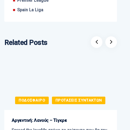
Premier League
Spain La Liga
Related Posts
ΠΟΔΟΣΦΑΙΡΟ
ΠΡΟΤΑΣΕΙΣ ΣΥΝΤΑΚΤΩΝ
Αργεντινή: Λανούς – Τίγκρε