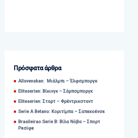
Πρόσφατα άρθρα
Allsvenskan: Μιάλμπι – Έλφσμποργκ
Eliteserien: Βίκινγκ – Σάρπσμποργκ
Eliteserien: Σταρτ – Φρέντρικσταντ
Serie A Betano: Κοριτίμπα – Σαπεκοένσε
Brasileirao Serie B: Βίλα Νόβα – Σπορτ
Ρεσίφε