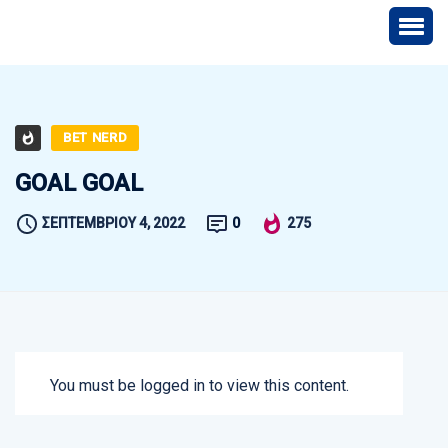
BET NERD
GOAL GOAL
ΣΕΠΤΕΜΒΡΊΟΥ 4, 2022
0
275
You must be logged in to view this content.