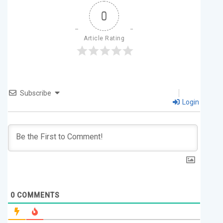
0
Article Rating
Subscribe
Login
0
COMMENTS