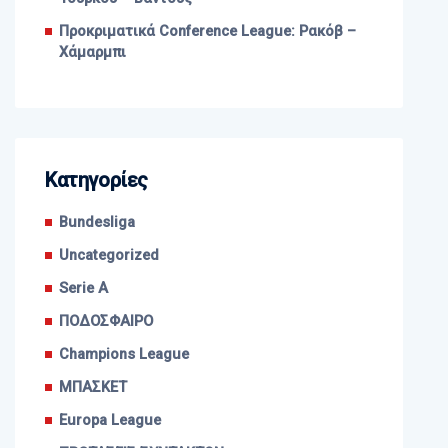
Προκριματικά Conference League: Ρακόβ –
Χάμαρμπι
Kατηγορίες
Bundesliga
Uncategorized
Serie A
ΠΟΔΟΣΦΑΙΡΟ
Champions League
ΜΠΑΣΚΕΤ
Europa League