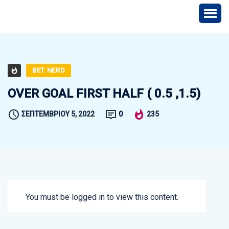
BET NERD
OVER GOAL FIRST HALF ( 0.5 ,1.5)
ΣΕΠΤΕΜΒΡΊΟΥ 5, 2022
0
235
You must be logged in to view this content.