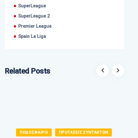
SuperLeague
SuperLeague 2
Premier League
Spain La Liga
Related Posts
ΠΟΔΟΣΦΑΙΡΟ
ΠΡΟΤΑΣΕΙΣ ΣΥΝΤΑΚΤΩΝ