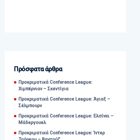
Πρόσφατα άρθρα
Προκριματικά Conference League:
Χιμπέρνιαν – Σκεντίγια
Προκριματικά Conference League: Άγιαξ –
Σέλμπουρν
Προκριματικά Conference League: Ελσίνκι –
Μάδεργουελ
Προκριματικά Conference League: Ίντερ
Τούρκου – Βαντούζ