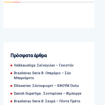
Πρόσφατα άρθρα
Veikkausliiga: Σεϊναγιόεν – Γκνιστάν
Brasileirao Serie B: Οπεράριο – Σάο
Μπερνάρντο
Eliteserien: Σάντεφιορντ – ΚΦΟΥΜ Όσλο
Danish Superliga: Σοντερίσκε – Βίμποργκ
Brasileirao Serie B: Σεαρά – Πόντε Πρέτα