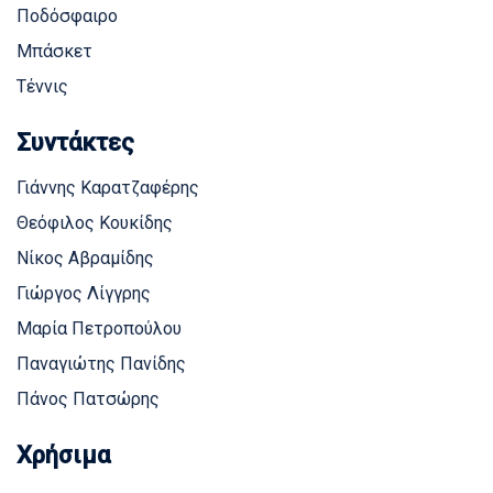
Ποδόσφαιρο
Μπάσκετ
Τέννις
Συντάκτες
Γιάννης Καρατζαφέρης
Θεόφιλος Κουκίδης
Νίκος Αβραμίδης
Γιώργος Λίγγρης
Μαρία Πετροπούλου
Παναγιώτης Πανίδης
Πάνος Πατσώρης
Χρήσιμα