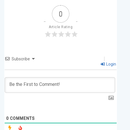
0
Article Rating
Subscribe
Login
0
COMMENTS