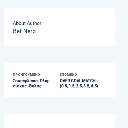
About Author
Bet Nerd
ΠΡΟΗΓΟΎΜΕΝΟ
ΕΠΌΜΕΝΟ
Σουπερλιγκα: Ολυμ
OVER GOAL MATCH
πιακός -Βολος
(0.5, 1.5, 2.5, 3.5, 4.5)