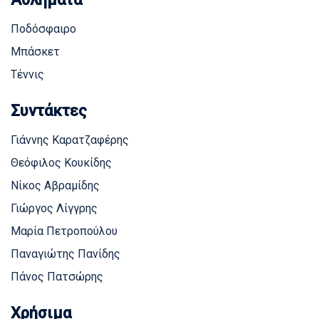
Ποδόσφαιρο
Μπάσκετ
Τέννις
Συντάκτες
Γιάννης Καρατζαφέρης
Θεόφιλος Κουκίδης
Νίκος Αβραμίδης
Γιώργος Λίγγρης
Μαρία Πετροπούλου
Παναγιώτης Πανίδης
Πάνος Πατσώρης
Χρήσιμα