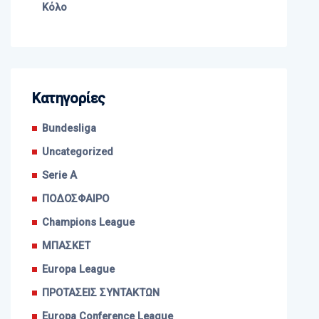
Κόλο
Kατηγορίες
Bundesliga
Uncategorized
Serie A
ΠΟΔΟΣΦΑΙΡΟ
Champions League
ΜΠΑΣΚΕΤ
Europa League
ΠΡΟΤΑΣΕΙΣ ΣΥΝΤΑΚΤΩΝ
Europa Conference League