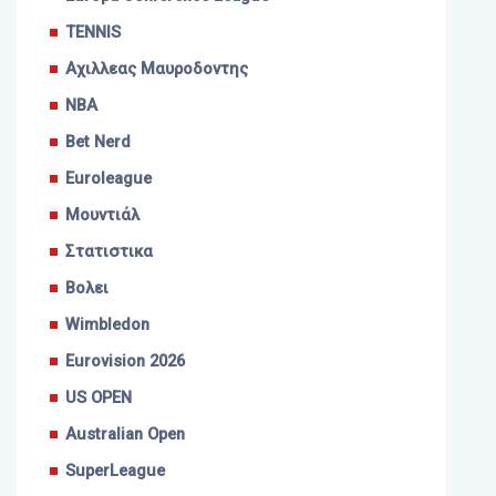
TENNIS
Αχιλλεας Μαυροδοντης
NBA
Bet Nerd
Euroleague
Μουντιάλ
Στατιστικα
Βολει
Wimbledon
Eurovision 2026
US OPEN
Australian Open
SuperLeague