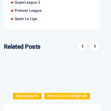
SuperLeague 2
Premier League
Spain La Liga
Related Posts
ΠΟΔΟΣΦΑΙΡΟ
ΠΡΟΤΑΣΕΙΣ ΣΥΝΤΑΚΤΩΝ