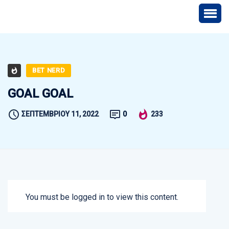
BET NERD
GOAL GOAL
ΣΕΠΤΕΜΒΡΊΟΥ 11, 2022
0
233
You must be logged in to view this content.