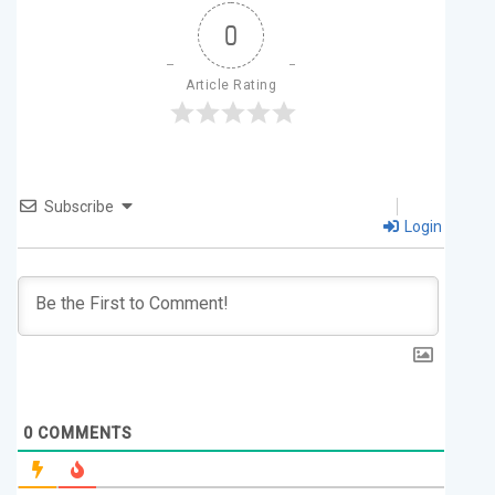
0
Article Rating
Subscribe
Login
0
COMMENTS