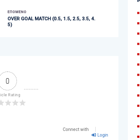
ΕΠΌΜΕΝΟ
OVER GOAL MATCH (0.5, 1.5, 2.5, 3.5, 4.
5)
0
ticle Rating
Connect with
Login