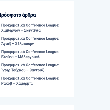
Πρόσφατα άρθρα
Προκριματικά Conference League:
Χιμπέρνιαν – Σκεντίγια
Προκριματικά Conference League:
Άγιαξ – Σέλμπουρν
Προκριματικά Conference League:
Ελσίνκι – Μάδεργουελ
Προκριματικά Conference League:
Ίντερ Τούρκου – Βαντούζ
Προκριματικά Conference League:
Ρακόβ – Χάμαρμπι