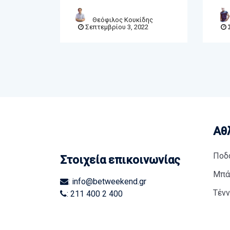
Θεόφιλος Κουκίδης
Σεπτεμβρίου 3, 2022
Σ
αφέρης
22
Αθ
Ποδ
Στοιχεία επικοινωνίας
Μπά
: info@betweekend.gr
Τένν
: 211 400 2 400