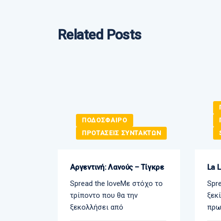
Related Posts
ΠΟΔΟΣΦΑΙΡΟ
E
ΠΡΟΤΑΣΕΙΣ ΣΥΝΤΑΚΤΩΝ
Αργεντινή: Λανούς – Τίγκρε
La 
σεναλ
Spread the loveΜε στόχο το
Spre
 θέατρο
τρίποντο που θα την
ξεκί
ξεκολλήσει από
πρω
έκλεψε