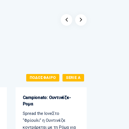
ΠΟΔΟΣΦΑ
ΠΟΔΟΣΦΑΙΡΟ
SERIE A
PREMIER 
Campionato: Ουντινέζε-
Πρέμιερ Λιγκ
Ρομα
Μάντσεστερ.
Spread the loveΣτο
Spread the l
“Φρίουλι” η Ουντινέζε
των Ονείρων 
κοντράρεται με τη Ρόμα για
Μάντσεστερ.