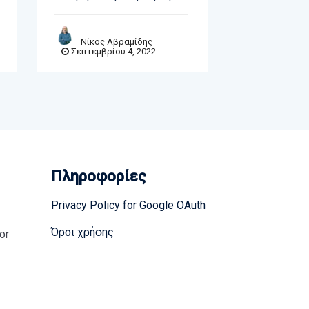
τις
Νίκος Αβραμίδης
Σεπτεμβρίου 4, 2022
Γιάννης
Σεπτεμβρίο
Πληροφορίες
Privacy Policy for Google OAuth
Όροι χρήσης
or