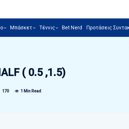
ρο
Μπάσκετ
Τέννις
Bet Nerd
Προτάσεις Συντα
LF ( 0.5 ,1.5)
170
1 Min Read