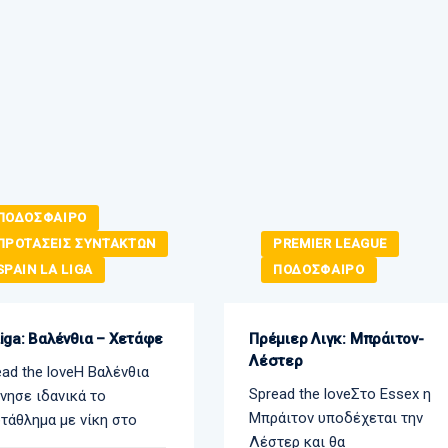
ΠΟΔΟΣΦΑΙΡΟ
ΠΡΟΤΑΣΕΙΣ ΣΥΝΤΑΚΤΩΝ
PREMIER LEAGUE
SPAIN LA LIGA
ΠΟΔΟΣΦΑΙΡΟ
Liga: Βαλένθια – Χετάφε
Πρέμιερ Λιγκ: Μπράιτον-
Λέστερ
ad the loveΗ Βαλένθια
Spread the loveΣτο Essex η
νησε ιδανικά το
Μπράιτον υποδέχεται την
τάθλημα με νίκη στο
Λέστερ και θα