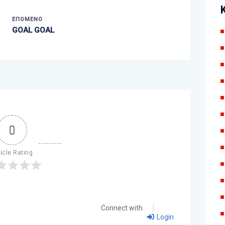
ΕΠΌΜΕΝΟ
GOAL GOAL
0
ticle Rating
Connect with
Login