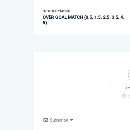
ΠΡΟΗΓΟΎΜΕΝΟ
OVER GOAL MATCH (0.5, 1.5, 2.5, 3.5, 4.
5)
Ar
Subscribe