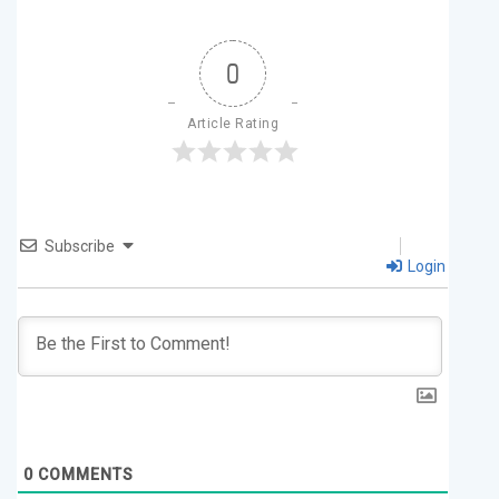
0
Article Rating
Subscribe
Login
0
COMMENTS