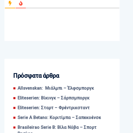
Πρόσφατα άρθρα
Allsvenskan: Μιάλμπι – Έλφσμποργκ
Eliteserien: Βίκινγκ – Σάρπσμποργκ
Eliteserien: Σταρτ – Φρέντρικσταντ
Serie A Betano: Κοριτίμπα – Σαπεκοένσε
Brasileirao Serie B: Βίλα Νόβα – Σπορτ