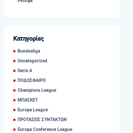
Ρεσίφε
Kατηγορίες
Bundesliga
Uncategorized
Serie A
ΠΟΔΟΣΦΑΙΡΟ
Champions League
ΜΠΑΣΚΕΤ
Europa League
ΠΡΟΤΑΣΕΙΣ ΣΥΝΤΑΚΤΩΝ
Europa Conference League