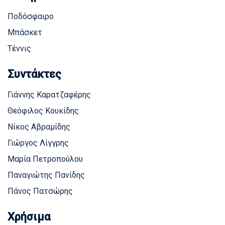
Ποδόσφαιρο
Μπάσκετ
Τέννις
Συντάκτες
Γιάννης Καρατζαφέρης
Θεόφιλος Κουκίδης
Νίκος Αβραμίδης
Γιώργος Λίγγρης
Μαρία Πετροπούλου
Παναγιώτης Πανίδης
Πάνος Πατσώρης
Χρήσιμα