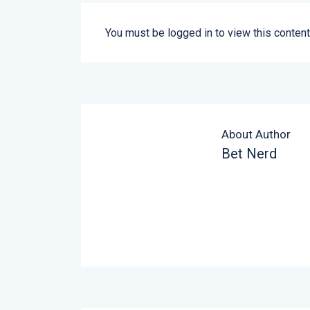
You must be logged in to view this content
About Author
Bet Nerd