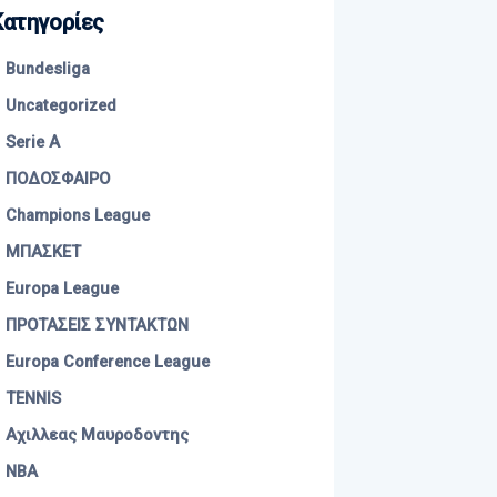
Kατηγορίες
Bundesliga
Uncategorized
Serie A
ΠΟΔΟΣΦΑΙΡΟ
Champions League
ΜΠΑΣΚΕΤ
Europa League
ΠΡΟΤΑΣΕΙΣ ΣΥΝΤΑΚΤΩΝ
Europa Conference League
TENNIS
Αχιλλεας Μαυροδοντης
NBA