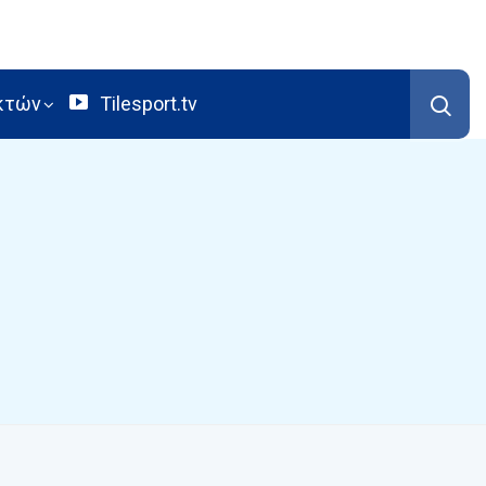
κτών
Tilesport.tv