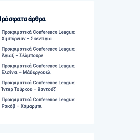
Πρόσφατα άρθρα
Προκριματικά Conference League:
Χιμπέρνιαν – Σκεντίγια
Προκριματικά Conference League:
Άγιαξ – Σέλμπουρν
Προκριματικά Conference League:
Ελσίνκι – Μάδεργουελ
Προκριματικά Conference League:
Ίντερ Τούρκου – Βαντούζ
Προκριματικά Conference League:
Ρακόβ – Χάμαρμπι