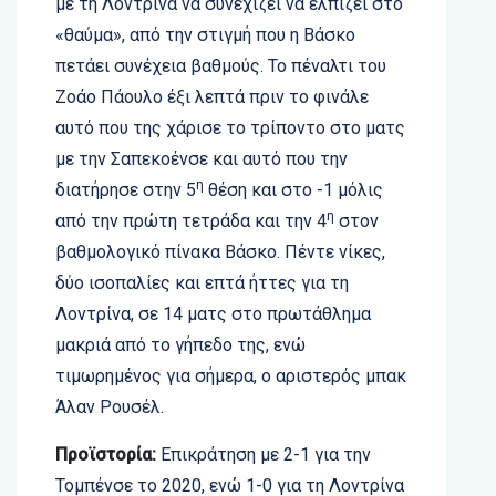
με τη Λοντρίνα να συνεχίζει να ελπίζει στο
«θαύμα», από την στιγμή που η Βάσκο
πετάει συνέχεια βαθμούς. Το πέναλτι του
Ζοάο Πάουλο έξι λεπτά πριν το φινάλε
αυτό που της χάρισε το τρίποντο στο ματς
με την Σαπεκοένσε και αυτό που την
η
διατήρησε στην 5
θέση και στο -1 μόλις
η
από την πρώτη τετράδα και την 4
στον
βαθμολογικό πίνακα Βάσκο. Πέντε νίκες,
δύο ισοπαλίες και επτά ήττες για τη
Λοντρίνα, σε 14 ματς στο πρωτάθλημα
μακριά από το γήπεδο της, ενώ
τιμωρημένος για σήμερα, ο αριστερός μπακ
Άλαν Ρουσέλ.
Προϊστορία:
Επικράτηση με 2-1 για την
Τομπένσε το 2020, ενώ 1-0 για τη Λοντρίνα