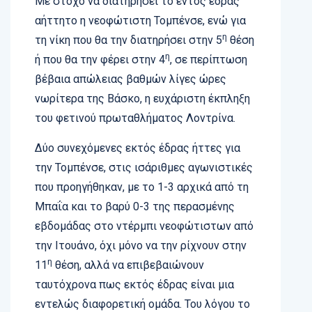
Με στόχο να διατηρήσει το εντός έδρας
αήττητο η νεοφώτιστη Τομπένσε, ενώ για
η
τη νίκη που θα την διατηρήσει στην 5
θέση
η
ή που θα την φέρει στην 4
, σε περίπτωση
βέβαια απώλειας βαθμών λίγες ώρες
νωρίτερα της Βάσκο, η ευχάριστη έκπληξη
του φετινού πρωταθλήματος Λοντρίνα.
Δύο συνεχόμενες εκτός έδρας ήττες για
την Τομπένσε, στις ισάριθμες αγωνιστικές
που προηγήθηκαν, με το 1-3 αρχικά από τη
Μπαΐα και το βαρύ 0-3 της περασμένης
εβδομάδας στο ντέρμπι νεοφώτιστων από
την Ιτουάνο, όχι μόνο να την ρίχνουν στην
η
11
θέση, αλλά να επιβεβαιώνουν
ταυτόχρονα πως εκτός έδρας είναι μια
εντελώς διαφορετική ομάδα. Του λόγου το