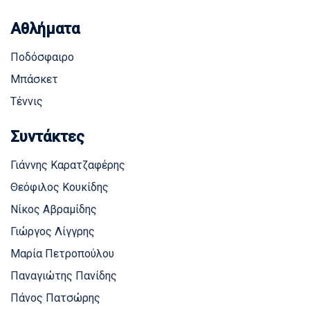
Αθλήματα
Ποδόσφαιρο
Μπάσκετ
Τέννις
Συντάκτες
Γιάννης Καρατζαφέρης
Θεόφιλος Κουκίδης
Νίκος Αβραμίδης
Γιώργος Λίγγρης
Μαρία Πετροπούλου
Παναγιώτης Πανίδης
Πάνος Πατσώρης