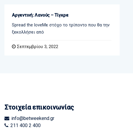
Αργεντινή: Λανούς – Τίγκρε
Spread the loveΜε στόχο το τρίποντο που θα την
ξεκολλήσει από
Σεπτεμβρίου 3, 2022
Στοιχεία επικοινωνίας
: info@betweekend.gr
: 211 400 2 400