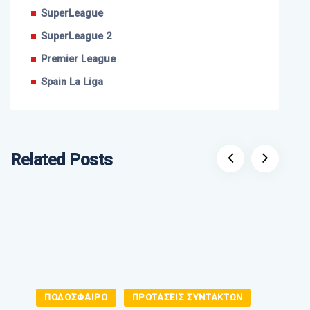
SuperLeague
SuperLeague 2
Premier League
Spain La Liga
Related Posts
ΠΟΔΟΣΦΑΙΡΟ
ΠΡΟΤΑΣΕΙΣ ΣΥΝΤΑΚΤΩΝ