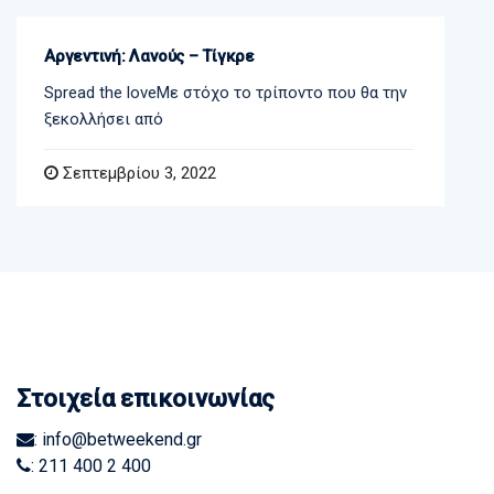
Αργεντινή: Λανούς – Τίγκρε
Spread the loveΜε στόχο το τρίποντο που θα την
ξεκολλήσει από
Σεπτεμβρίου 3, 2022
Στοιχεία επικοινωνίας
: info@betweekend.gr
: 211 400 2 400