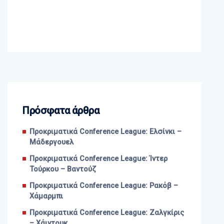
Πρόσφατα άρθρα
Προκριματικά Conference League: Ελσίνκι –
Μάδεργουελ
Προκριματικά Conference League: Ίντερ
Τούρκου – Βαντούζ
Προκριματικά Conference League: Ρακόβ –
Χάμαρμπι
Προκριματικά Conference League: Ζαλγκίρις
– Χάιντουκ