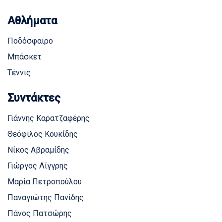
Αθλήματα
Ποδόσφαιρο
Μπάσκετ
Τέννις
Συντάκτες
Γιάννης Καρατζαφέρης
Θεόφιλος Κουκίδης
Νίκος Αβραμίδης
Γιώργος Λίγγρης
Μαρία Πετροπούλου
Παναγιώτης Πανίδης
Πάνος Πατσώρης