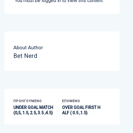
You must be logged in to view this content.
About Author
Bet Nerd
ΠΡΟΗΓΟΎΜΕΝΟ
ΕΠΌΜΕΝΟ
UNDER GOAL MATCH
OVER GOAL FIRST H
(0,5, 1.5, 2.5, 3.5 ,4.5)
ALF ( 0.5 ,1.5)