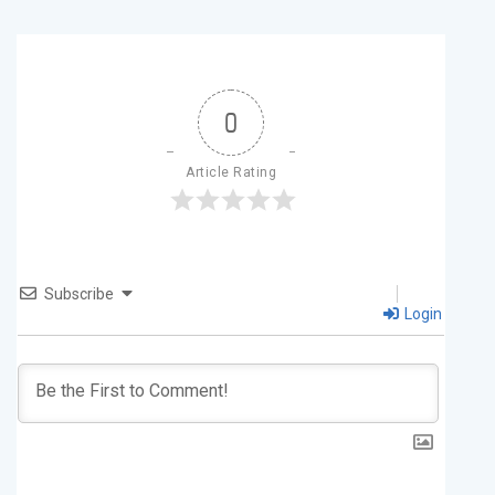
0
Article Rating
Subscribe
Login