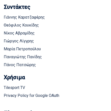
Συντάκτες
Γιάννης Καρατζαφέρης
Θεόφιλος Κουκίδης
Νίκος Αβραμίδης
Γιώργος Λίγγρης
Μαρία Πετροπούλου
Παναγιώτης Πανίδης
Πάνος Πατσώρης
Χρήσιμα
Tilesport TV
Privacy Policy for Google OAuth