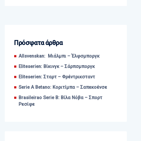
Πρόσφατα άρθρα
Allsvenskan: Μιάλμπι – Έλφσμποργκ
Eliteserien: Βίκινγκ – Σάρπσμποργκ
Eliteserien: Σταρτ – Φρέντρικσταντ
Serie A Betano: Κοριτίμπα – Σαπεκοένσε
Brasileirao Serie B: Βίλα Νόβα – Σπορτ
Ρεσίφε