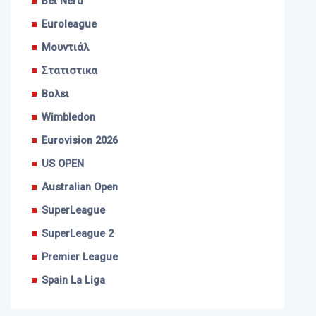
Bet Nerd
Euroleague
Μουντιάλ
Στατιστικα
Βολει
Wimbledon
Eurovision 2026
US OPEN
Australian Open
SuperLeague
SuperLeague 2
Premier League
Spain La Liga