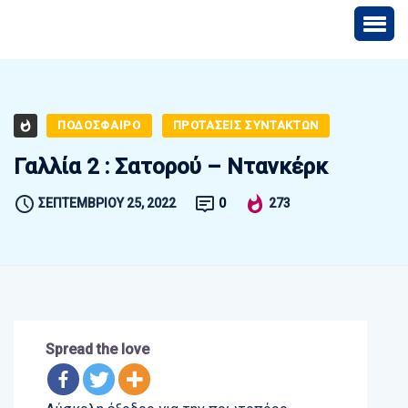
ΠΟΔΟΣΦΑΙΡΟ
ΠΡΟΤΑΣΕΙΣ ΣΥΝΤΑΚΤΩΝ
Γαλλία 2 : Σατορού – Ντανκέρκ
ΣΕΠΤΕΜΒΡΊΟΥ 25, 2022
0
273
Spread the love