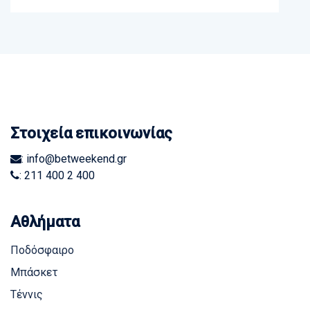
Στοιχεία επικοινωνίας
: info@betweekend.gr
: 211 400 2 400
Αθλήματα
Ποδόσφαιρο
Μπάσκετ
Τέννις