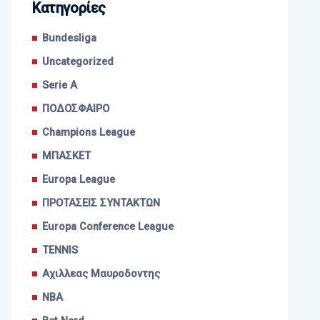
Kατηγορίες
Bundesliga
Uncategorized
Serie A
ΠΟΔΟΣΦΑΙΡΟ
Champions League
ΜΠΑΣΚΕΤ
Europa League
ΠΡΟΤΑΣΕΙΣ ΣΥΝΤΑΚΤΩΝ
Europa Conference League
TENNIS
Αχιλλεας Μαυροδοντης
NBA