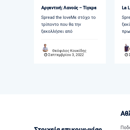
Αργεντινή: Λανούς – Τίγκρε
La 
σεναλ
Spread the loveΜε στόχο το
Spre
 θέατρο
τρίποντο που θα την
ξεκί
ξεκολλήσει από
πρω
έκλεψε
Θεόφιλος Κουκίδης
Σεπτεμβρίου 3, 2022
Σ
αφέρης
22
Αθ
Ποδ
Στοιχεία επικοινωνίας