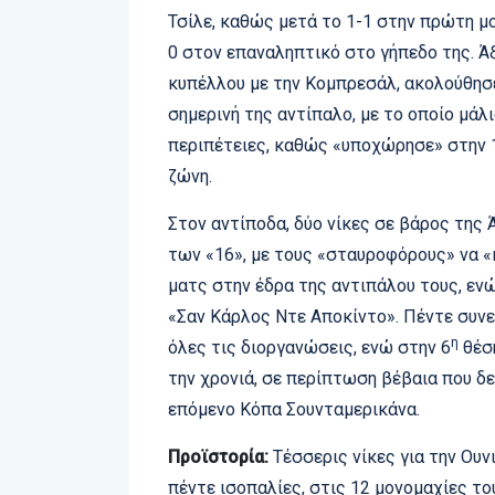
Τσίλε, καθώς μετά το 1-1 στην πρώτη μ
0 στον επαναληπτικό στο γήπεδο της. Ά
κυπέλλου με την Κομπρεσάλ, ακολούθησε
σημερινή της αντίπαλο, με το οποίο μάλ
περιπέτειες, καθώς «υποχώρησε» στην 
ζώνη.
Στον αντίποδα, δύο νίκες σε βάρος της 
των «16», με τους «σταυροφόρους» να «
ματς στην έδρα της αντιπάλου τους, εν
«Σαν Κάρλος Ντε Αποκίντο». Πέντε συνε
η
όλες τις διοργανώσεις, ενώ στην 6
θέσ
την χρονιά, σε περίπτωση βέβαια που δε
επόμενο Κόπα Σουνταμερικάνα.
Προϊστορία:
Τέσσερις νίκες για την Ουνι
πέντε ισοπαλίες, στις 12 μονομαχίες το