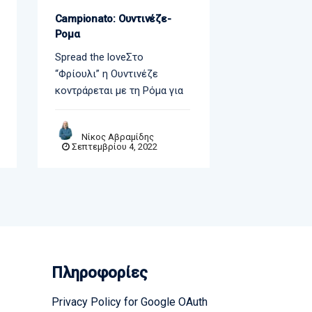
Campionato: Ουντινέζε-
Πρέμιερ Λιγκ
Ρομα
Μάντσεστερ.
Spread the loveΣτο
Spread the l
“Φρίουλι” η Ουντινέζε
των Ονείρων 
κοντράρεται με τη Ρόμα για
Μάντσεστερ.
τις
Νίκος Αβραμίδης
Σεπτεμβρίου 4, 2022
Γιάννης
Σεπτεμβρίο
Πληροφορίες
Privacy Policy for Google OAuth