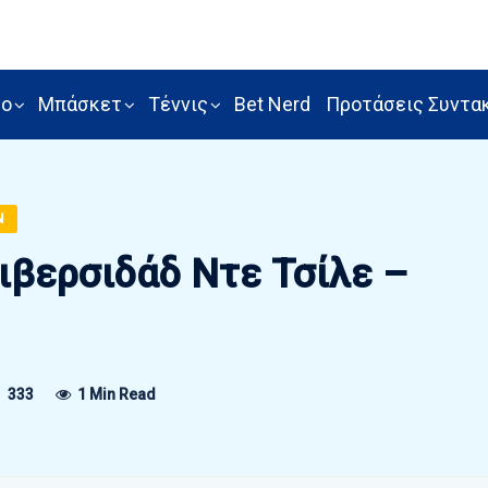
ρο
Μπάσκετ
Τέννις
Bet Nerd
Προτάσεις Συντα
Ν
ιβερσιδάδ Ντε Τσίλε –
333
1 Min Read