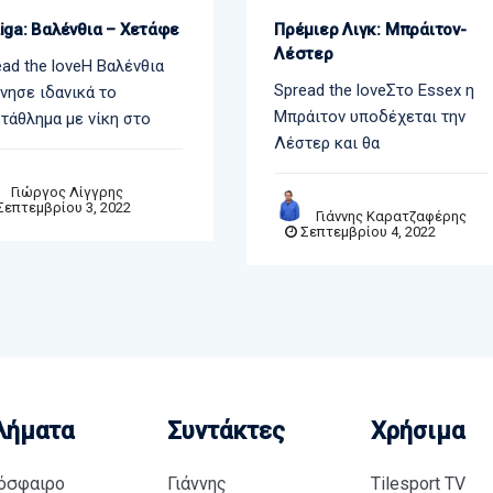
Liga: Βαλένθια – Χετάφε
Πρέμιερ Λιγκ: Μπράιτον-
Λέστερ
ad the loveΗ Βαλένθια
Spread the loveΣτο Essex η
νησε ιδανικά το
Μπράιτον υποδέχεται την
τάθλημα με νίκη στο
Λέστερ και θα
Γιώργος Λίγγρης
επτεμβρίου 3, 2022
Γιάννης Καρατζαφέρης
Σεπτεμβρίου 4, 2022
λήματα
Συντάκτες
Χρήσιμα
όσφαιρο
Γιάννης
Tilesport TV