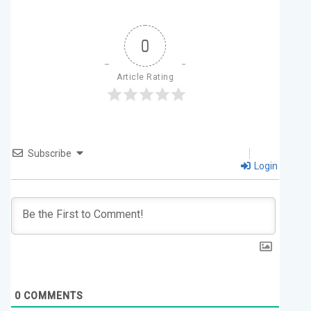
0
Article Rating
Subscribe
Login
0
COMMENTS