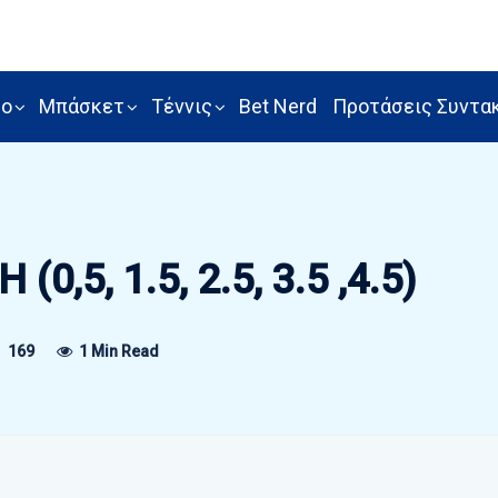
ρο
Μπάσκετ
Τέννις
Bet Nerd
Προτάσεις Συντα
,5, 1.5, 2.5, 3.5 ,4.5)
169
1 Min Read