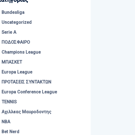
Bundesliga
Uncategorized
Serie A
ΠΟΔΟΣΦΑΙΡΟ
Champions League
ΜΠΑΣΚΕΤ
Europa League
ΠΡΟΤΑΣΕΙΣ ΣΥΝΤΑΚΤΩΝ
Europa Conference League
TENNIS
Αχιλλεας Μαυροδοντης
NBA
Bet Nerd