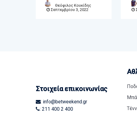
Θεόφιλος Κουκίδης
Σεπτεμβρίου 3, 2022
Σ
αφέρης
22
Αθ
Ποδ
Στοιχεία επικοινωνίας
Μπά
: info@betweekend.gr
Τένν
: 211 400 2 400