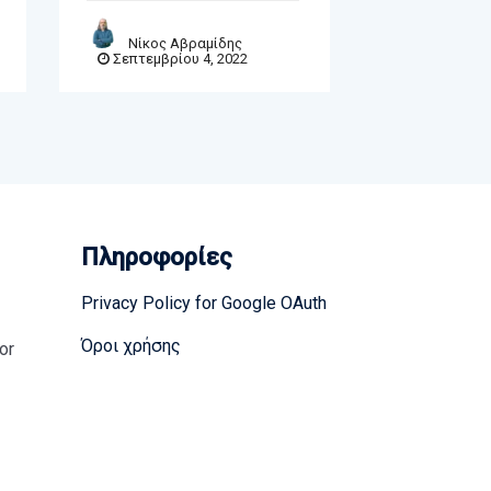
Νίκος Αβραμίδης
Σεπτεμβρίου 4, 2022
Γιάννης
Σεπτεμβρίο
Πληροφορίες
Privacy Policy for Google OAuth
Όροι χρήσης
or