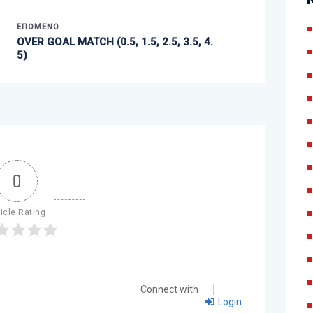
ΕΠΌΜΕΝΟ
OVER GOAL MATCH (0.5, 1.5, 2.5, 3.5, 4.
5)
0
ticle Rating
Connect with
Login