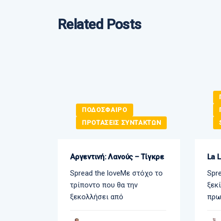
Related Posts
ΠΟΔΟΣΦΑΙΡΟ
E
ΠΡΟΤΑΣΕΙΣ ΣΥΝΤΑΚΤΩΝ
Αργεντινή: Λανούς – Τίγκρε
La 
σεναλ
Spread the loveΜε στόχο το
Spre
 θέατρο
τρίποντο που θα την
ξεκί
ξεκολλήσει από
πρω
έκλεψε