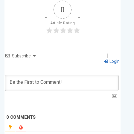
0
Article Rating
Subscribe
Login
0
COMMENTS