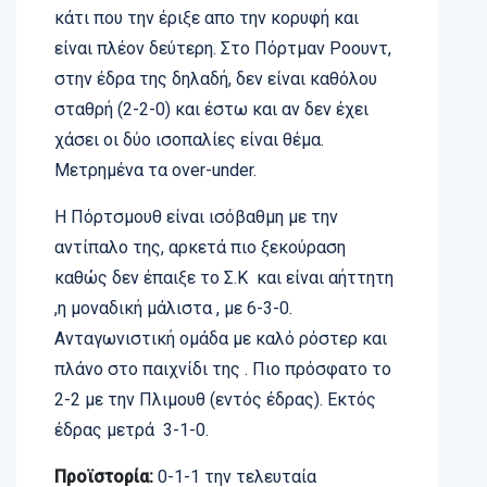
κάτι που την έριξε απο την κορυφή και
είναι πλέον δεύτερη. Στο Πόρτμαν Ροουντ,
στην έδρα της δηλαδή, δεν είναι καθόλου
σταθρή (2-2-0) και έστω και αν δεν έχει
χάσει οι δύο ισοπαλίες είναι θέμα.
Μετρημένα τα over-under.
Η Πόρτσμουθ είναι ισόβαθμη με την
αντίπαλο της, αρκετά πιο ξεκούραση
καθώς δεν έπαιξε το Σ.Κ και είναι αήττητη
,η μοναδική μάλιστα , με 6-3-0.
Ανταγωνιστική ομάδα με καλό ρόστερ και
πλάνο στο παιχνίδι της . Πιο πρόσφατο το
2-2 με την Πλιμουθ (εντός έδρας). Εκτός
έδρας μετρά 3-1-0.
Προϊστορία:
0-1-1 την τελευταία