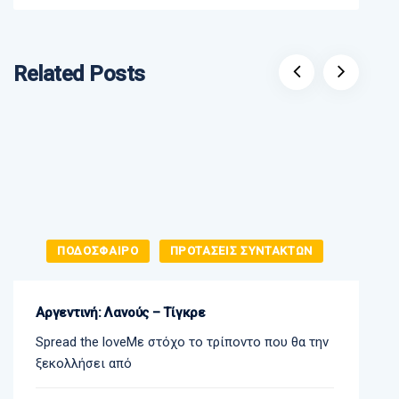
Related Posts
ΠΟΔΟΣΦΑΙΡΟ
ΠΡΟΤΑΣΕΙΣ ΣΥΝΤΑΚΤΩΝ
Αργεντινή: Λανούς – Τίγκρε
Spread the loveΜε στόχο το τρίποντο που θα την
ξεκολλήσει από