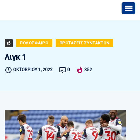
ΠΟΔΟΣΦΑΙΡΟ
ΠΡΟΤΑΣΕΙΣ ΣΥΝΤΑΚΤΩΝ
Λιγκ 1
ΟΚΤΩΒΡΊΟΥ 1, 2022
0
352