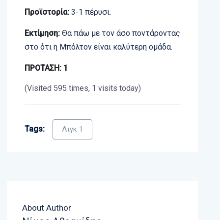
Προϊστορία:
3-1 πέρυσι.
Εκτίμηση:
Θα πάω με τον άσο ποντάροντας
στο ότι η Μπόλτον είναι καλύτερη ομάδα.
ΠΡΟΤΑΣΗ: 1
(Visited 595 times, 1 visits today)
Tags:
Λιγκ 1
About Author