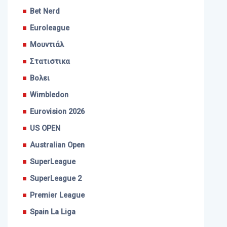
Bet Nerd
Euroleague
Μουντιάλ
Στατιστικα
Βολει
Wimbledon
Eurovision 2026
US OPEN
Australian Open
SuperLeague
SuperLeague 2
Premier League
Spain La Liga