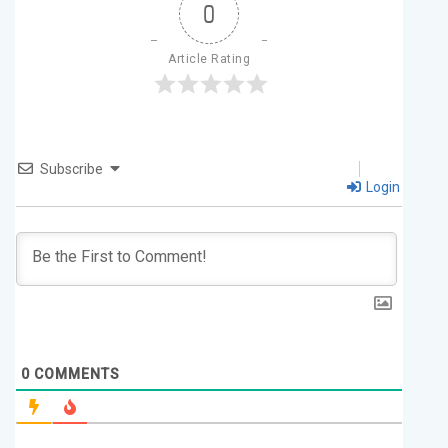
0
Article Rating
Subscribe
Login
0
COMMENTS