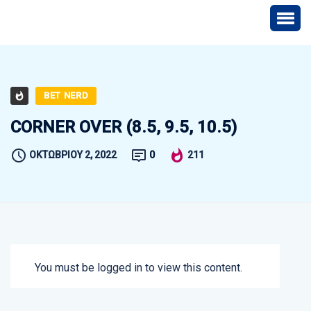
BET NERD
CORNER OVER (8.5, 9.5, 10.5)
ΟΚΤΩΒΡΊΟΥ 2, 2022
0
211
You must be logged in to view this content.