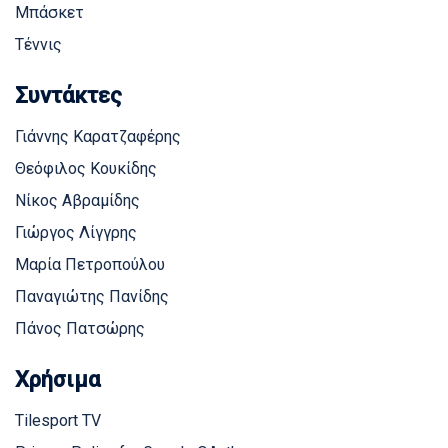
Μπάσκετ
Τέννις
Συντάκτες
Γιάννης Καρατζαφέρης
Θεόφιλος Κουκίδης
Νίκος Αβραμίδης
Γιώργος Λίγγρης
Μαρία Πετροπούλου
Παναγιώτης Πανίδης
Πάνος Πατσώρης
Χρήσιμα
Tilesport TV