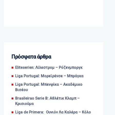
Πρόσφατα άρθρα
Eliteserien: Λίλεστρομ – Ρόζενμποργκ
Liga Portugal: Μορεϊρένσε – Μπράγκα
Liga Portugal: Μπενφίκα – Ακαδέμικο
Βισέου
Brasileirao Serie B: Αθλέτικ Κλαμπ –
Κρισιούμα
Liga de Primera: Ουνιόν Λα Καλέρα – Κόλο