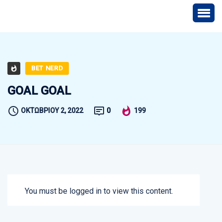
BET NERD
GOAL GOAL
ΟΚΤΩΒΡΊΟΥ 2, 2022
0
199
You must be logged in to view this content.