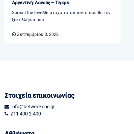
Αργεντινή: Λανούς – Τίγκρε
Spread the loveΜε στόχο το τρίποντο που θα την
ξεκολλήσει από
Σεπτεμβρίου 3, 2022
Στοιχεία επικοινωνίας
: info@betweekend.gr
: 211 400 2 400
Αθλήματα