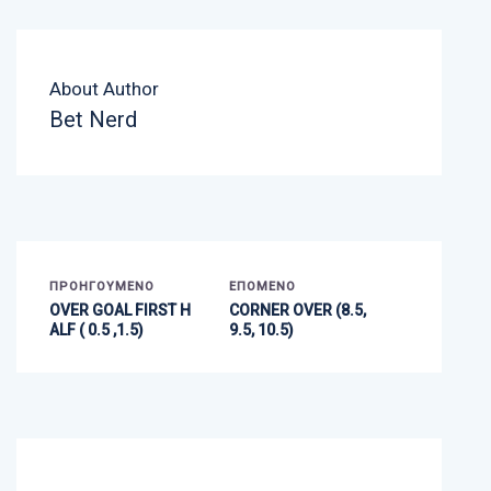
About Author
Bet Nerd
ΠΡΟΗΓΟΎΜΕΝΟ
ΕΠΌΜΕΝΟ
OVER GOAL FIRST H
CORNER OVER (8.5,
ALF ( 0.5 ,1.5)
9.5, 10.5)