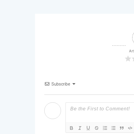
Ar
Subscribe