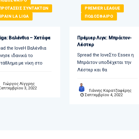
ΠΟΔΟΣΦΑΙΡΟ
ΠΡΟΤΑΣΕΙΣ ΣΥΝΤΑΚΤΩΝ
PREMIER LEAGUE
SPAIN LA LIGA
ΠΟΔΟΣΦΑΙΡΟ
Liga: Βαλένθια – Χετάφε
Πρέμιερ Λιγκ: Μπράιτον-
Λέστερ
ad the loveΗ Βαλένθια
Spread the loveΣτο Essex η
νησε ιδανικά το
Μπράιτον υποδέχεται την
τάθλημα με νίκη στο
Λέστερ και θα
Γιώργος Λίγγρης
επτεμβρίου 3, 2022
Γιάννης Καρατζαφέρης
Σεπτεμβρίου 4, 2022