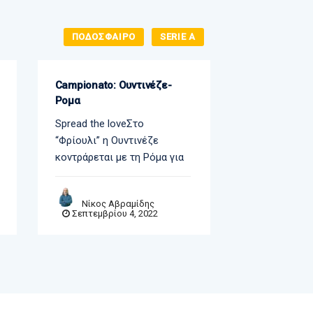
ΠΟΔΟΣΦΑ
ΠΟΔΟΣΦΑΙΡΟ
SERIE A
PREMIER 
Campionato: Ουντινέζε-
Πρέμιερ Λιγκ
Ρομα
Μάντσεστερ.
Spread the loveΣτο
Spread the l
“Φρίουλι” η Ουντινέζε
των Ονείρων 
κοντράρεται με τη Ρόμα για
Μάντσεστερ.
τις
Νίκος Αβραμίδης
Σεπτεμβρίου 4, 2022
Γιάννης
Σεπτεμβρίο