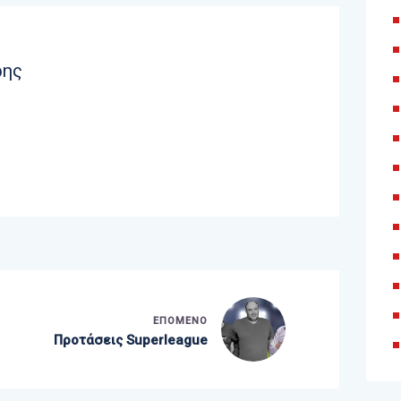
ρης
ΕΠΌΜΕΝΟ
Προτάσεις Superleague