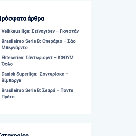
Πρόσφατα άρθρα
Veikkausliiga: Σεϊναγιόεν – Γκνιστάν
Brasileirao Serie B: Οπεράριο – Σάο
Μπερνάρντο
Eliteserien: Σάντεφιορντ – ΚΦΟΥΜ
Όσλο
Danish Superliga: Σοντερίσκε –
Βίμποργκ
Brasileirao Serie B: Σεαρά – Πόντε
Πρέτα
Kατηγορίες