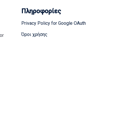
Πληροφορίες
Privacy Policy for Google OAuth
Όροι χρήσης
or