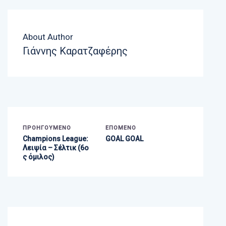
About Author
Γιάννης Καρατζαφέρης
ΠΡΟΗΓΟΎΜΕΝΟ
ΕΠΌΜΕΝΟ
Champions League:
GOAL GOAL
Λειψία – Σέλτικ (6ο
ς όμιλος)