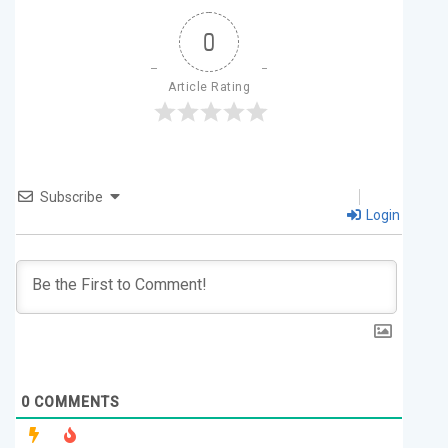
0
Article Rating
Subscribe
Login
0
COMMENTS