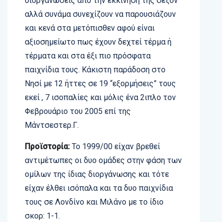
διοργανώσεις από την εκκίνηση της σεζόν
αλλά συνάμα συνεχίζουν να παρουσιάζουν
και κενά στα μετόπισθεν αφού είναι
αξιοσημείωτο πως έχουν δεχτεί τέρμα ή
τέρματα και στα έξι πιο πρόσφατα
παιχνίδια τους.
Κάκιστη παράδοση στο
Νησί με 12 ήττες σε 19 “εξορμήσεις” τους
εκεί , 7 ισοπαλίες και μόλις ένα 2ιπλο τον
Φεβρουάριο του 2005 επί της
Μάντσεστερ.Γ.
Προϊστορία:
Το 1999/00 είχαν βρεθεί
αντιμέτωπες οι δυο ομάδες στην φάση των
ομίλων της ίδιας διοργάνωσης και τότε
είχαν έλθει ισόπαλα και τα δυο παιχνίδια
τους σε Λονδίνο και Μιλάνο με το ίδιο
σκορ: 1-1.