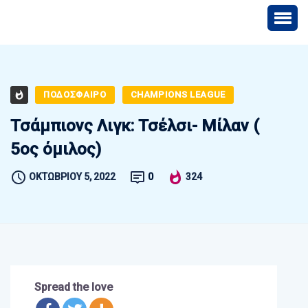
ΠΟΔΟΣΦΑΙΡΟ
CHAMPIONS LEAGUE
Τσάμπιονς Λιγκ: Τσέλσι- Μίλαν (
5ος όμιλος)
ΟΚΤΩΒΡΊΟΥ 5, 2022
0
324
Spread the love