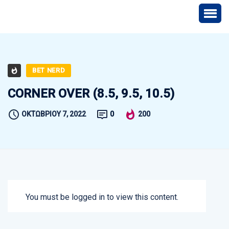
BET NERD
CORNER OVER (8.5, 9.5, 10.5)
ΟΚΤΩΒΡΊΟΥ 7, 2022
0
200
You must be logged in to view this content.