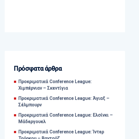
Πρόσφατα άρθρα
Προκριματικά Conference League:
Χιμπέρνιαν – Σκεντίγια
Προκριματικά Conference League: Άγιαξ –
Σέλμπουρν
Προκριματικά Conference League: Ελσίνκι –
Μάδεργουελ
Προκριματικά Conference League: Ίντερ
Τούρκου – Βαντούζ