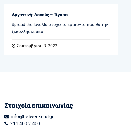
Αργεντινή: Λανούς – Τίγκρε
Spread the loveΜε στόχο το τρίποντο που θα την
ξεκολλήσει από
Σεπτεμβρίου 3, 2022
Στοιχεία επικοινωνίας
: info@betweekend.gr
: 211 400 2 400