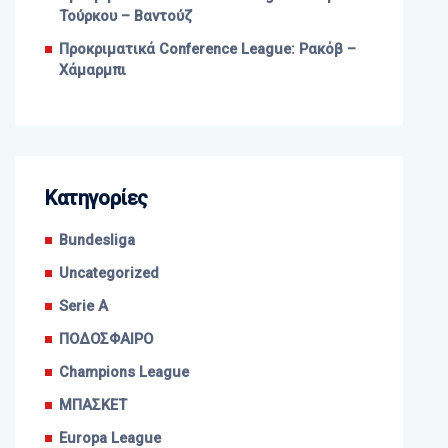
Τούρκου – Βαντούζ
Προκριματικά Conference League: Ρακόβ –
Χάμαρμπι
Kατηγορίες
Bundesliga
Uncategorized
Serie A
ΠΟΔΟΣΦΑΙΡΟ
Champions League
ΜΠΑΣΚΕΤ
Europa League