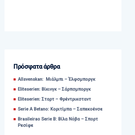
Πρόσφατα άρθρα
Allsvenskan: Μιάλμπι – Έλφσμποργκ
Eliteserien: Βίκινγκ – Σάρπσμποργκ
Eliteserien: Σταρτ – Φρέντρικσταντ
Serie A Betano: Κοριτίμπα – Σαπεκοένσε
Brasileirao Serie B: Βίλα Νόβα – Σπορτ
Ρεσίφε