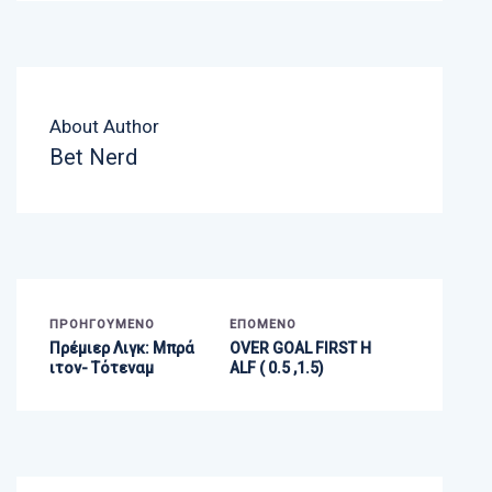
About Author
Bet Nerd
ΠΡΟΗΓΟΎΜΕΝΟ
ΕΠΌΜΕΝΟ
Πρέμιερ Λιγκ: Μπρά
OVER GOAL FIRST H
ιτον- Τότεναμ
ALF ( 0.5 ,1.5)