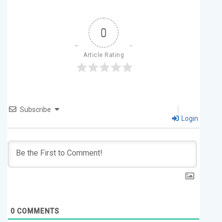
0
Article Rating
Subscribe
Login
0
COMMENTS