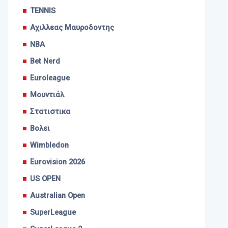
TENNIS
Αχιλλεας Μαυροδοντης
NBA
Bet Nerd
Euroleague
Μουντιάλ
Στατιστικα
Βολει
Wimbledon
Eurovision 2026
US OPEN
Australian Open
SuperLeague