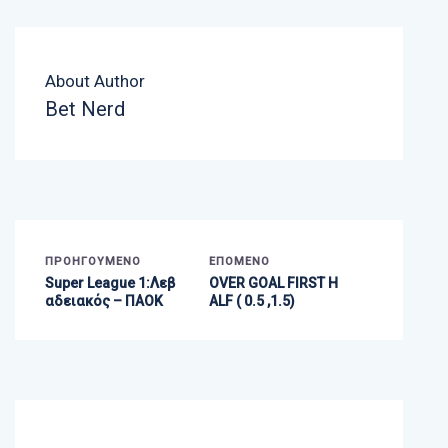
About Author
Bet Nerd
ΠΡΟΗΓΟΎΜΕΝΟ
ΕΠΌΜΕΝΟ
Super League 1:Λεβ
OVER GOAL FIRST H
αδειακός – ΠΑΟΚ
ALF ( 0.5 ,1.5)