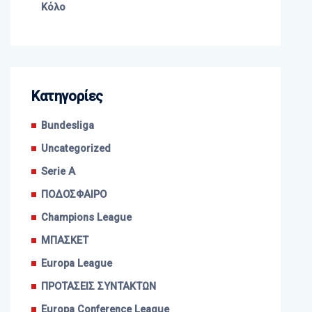
Κόλο
Kατηγορίες
Bundesliga
Uncategorized
Serie A
ΠΟΔΟΣΦΑΙΡΟ
Champions League
ΜΠΑΣΚΕΤ
Europa League
ΠΡΟΤΑΣΕΙΣ ΣΥΝΤΑΚΤΩΝ
Europa Conference League