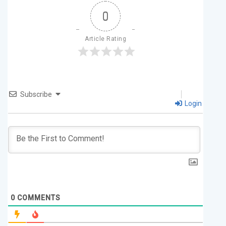
0
Article Rating
Subscribe
Login
0
COMMENTS