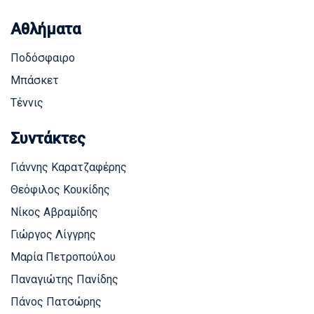
Αθλήματα
Ποδόσφαιρο
Μπάσκετ
Τέννις
Συντάκτες
Γιάννης Καρατζαφέρης
Θεόφιλος Κουκίδης
Νίκος Αβραμίδης
Γιώργος Λίγγρης
Μαρία Πετροπούλου
Παναγιώτης Πανίδης
Πάνος Πατσώρης