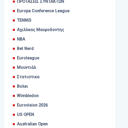
ΠΡΟΤΑΣΕΙΣ ΣΥΝΤΑΚΤΩΝ
Europa Conference League
TENNIS
Αχιλλεας Μαυροδοντης
NBA
Bet Nerd
Euroleague
Μουντιάλ
Στατιστικα
Βολει
Wimbledon
Eurovision 2026
US OPEN
Australian Open