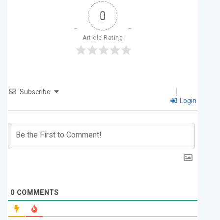
0
Article Rating
Subscribe
Login
0
COMMENTS