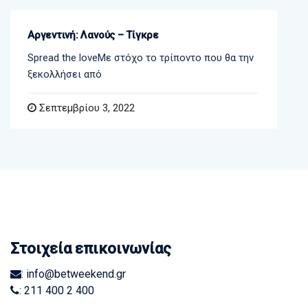
Αργεντινή: Λανούς – Τίγκρε
Spread the loveΜε στόχο το τρίποντο που θα την
ξεκολλήσει από
Σεπτεμβρίου 3, 2022
Στοιχεία επικοινωνίας
: info@betweekend.gr
: 211 400 2 400