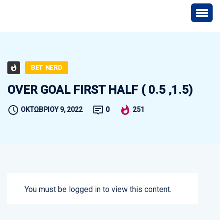
BET NERD
OVER GOAL FIRST HALF ( 0.5 ,1.5)
ΟΚΤΩΒΡΊΟΥ 9, 2022
0
251
You must be logged in to view this content.