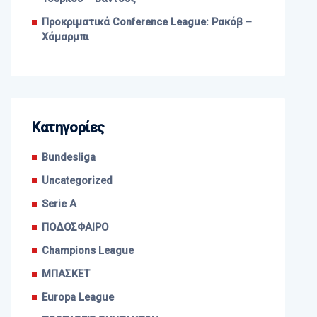
Προκριματικά Conference League: Ρακόβ –
Χάμαρμπι
Kατηγορίες
Bundesliga
Uncategorized
Serie A
ΠΟΔΟΣΦΑΙΡΟ
Champions League
ΜΠΑΣΚΕΤ
Europa League