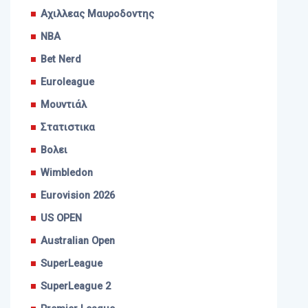
Αχιλλεας Μαυροδοντης
NBA
Bet Nerd
Euroleague
Μουντιάλ
Στατιστικα
Βολει
Wimbledon
Eurovision 2026
US OPEN
Australian Open
SuperLeague
SuperLeague 2