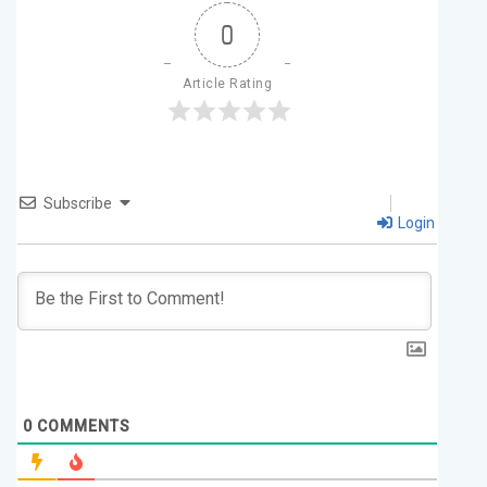
0
Article Rating
Subscribe
Login
0
COMMENTS