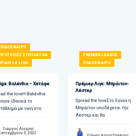
ΠΟΔΟΣΦΑΙΡΟ
ΠΡΟΤΑΣΕΙΣ ΣΥΝΤΑΚΤΩΝ
PREMIER LEAGUE
SPAIN LA LIGA
ΠΟΔΟΣΦΑΙΡΟ
Liga: Βαλένθια – Χετάφε
Πρέμιερ Λιγκ: Μπράιτον-
Λέστερ
ad the loveΗ Βαλένθια
Spread the loveΣτο Essex η
νησε ιδανικά το
Μπράιτον υποδέχεται την
τάθλημα με νίκη στο
Λέστερ και θα
Γιώργος Λίγγρης
επτεμβρίου 3, 2022
Γιάννης Καρατζαφέρης