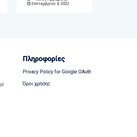
Σεπτεμβρίου 4, 2022
Γιάννης
Σεπτεμβρίο
Πληροφορίες
Privacy Policy for Google OAuth
Όροι χρήσης
or