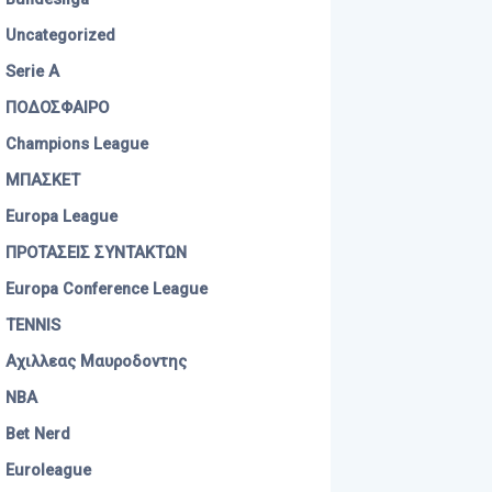
Uncategorized
Serie A
ΠΟΔΟΣΦΑΙΡΟ
Champions League
ΜΠΑΣΚΕΤ
Europa League
ΠΡΟΤΑΣΕΙΣ ΣΥΝΤΑΚΤΩΝ
Europa Conference League
TENNIS
Αχιλλεας Μαυροδοντης
NBA
Bet Nerd
Euroleague