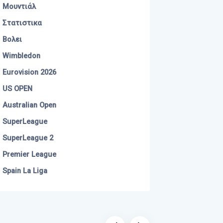
Μουντιάλ
Στατιστικα
Βολει
Wimbledon
Eurovision 2026
US OPEN
Australian Open
SuperLeague
SuperLeague 2
Premier League
Spain La Liga