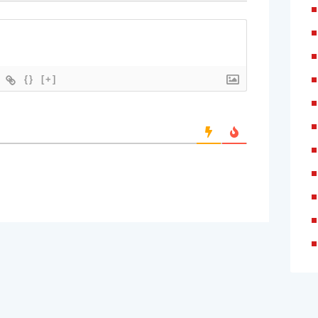
{}
[+]