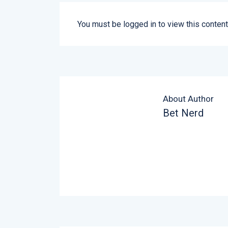
You must be logged in to view this content
About Author
Bet Nerd