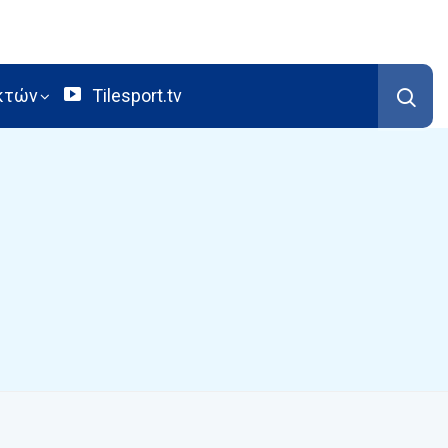
κτών
Tilesport.tv