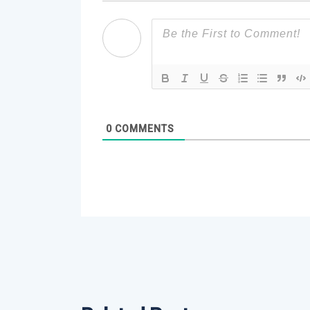
0
COMMENTS