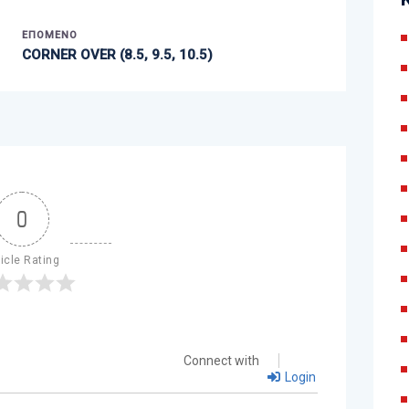
ΕΠΌΜΕΝΟ
CORNER OVER (8.5, 9.5, 10.5)
0
ticle Rating
Connect with
Login