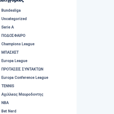
Bundesliga
Uncategorized
Serie A
ΠΟΔΟΣΦΑΙΡΟ
Champions League
ΜΠΑΣΚΕΤ
Europa League
ΠΡΟΤΑΣΕΙΣ ΣΥΝΤΑΚΤΩΝ
Europa Conference League
TENNIS
Αχιλλεας Μαυροδοντης
NBA
Bet Nerd