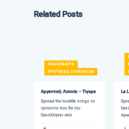
Related Posts
ΠΟΔΟΣΦΑΙΡΟ
E
ΠΡΟΤΑΣΕΙΣ ΣΥΝΤΑΚΤΩΝ
Αργεντινή: Λανούς – Τίγκρε
La 
σεναλ
Spread the loveΜε στόχο το
Spre
 θέατρο
τρίποντο που θα την
ξεκί
ξεκολλήσει από
πρω
έκλεψε