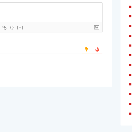
{}
[+]