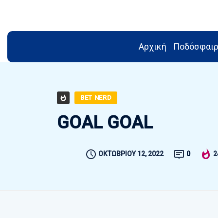
Αρχική
Ποδόσφαι
BET NERD
GOAL GOAL
ΟΚΤΩΒΡΊΟΥ 12, 2022
0
2