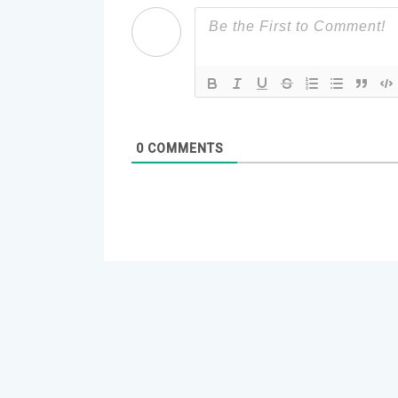
0
COMMENTS