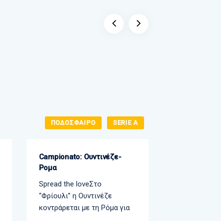
ΠΟΔΟΣΦΑ
ΠΟΔΟΣΦΑΙΡΟ
SERIE A
PREMIER 
Campionato: Ουντινέζε-
Πρέμιερ Λιγκ
Ρομα
Μάντσεστερ.
Spread the loveΣτο
Spread the l
“Φρίουλι” η Ουντινέζε
των Ονείρων 
κοντράρεται με τη Ρόμα για
Μάντσεστερ.
τις