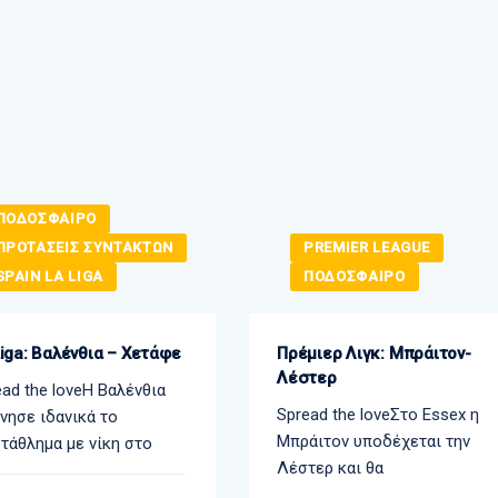
ΠΟΔΟΣΦΑΙΡΟ
ΠΡΟΤΑΣΕΙΣ ΣΥΝΤΑΚΤΩΝ
PREMIER LEAGUE
SPAIN LA LIGA
ΠΟΔΟΣΦΑΙΡΟ
Liga: Βαλένθια – Χετάφε
Πρέμιερ Λιγκ: Μπράιτον-
Λέστερ
ad the loveΗ Βαλένθια
Spread the loveΣτο Essex η
νησε ιδανικά το
Μπράιτον υποδέχεται την
τάθλημα με νίκη στο
Λέστερ και θα