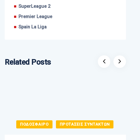
SuperLeague 2
Premier League
Spain La Liga
Related Posts
ΠΟΔΟΣΦΑΙΡΟ
ΠΡΟΤΑΣΕΙΣ ΣΥΝΤΑΚΤΩΝ