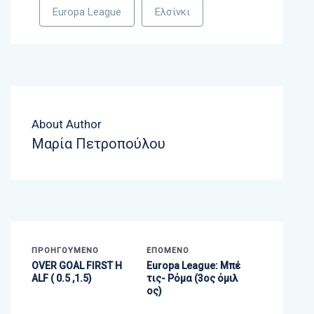
Europa League
Ελσίνκι
About Author
Μαρία Πετροπούλου
ΠΡΟΗΓΟΎΜΕΝΟ
ΕΠΌΜΕΝΟ
OVER GOAL FIRST H
Europa League: Μπέ
ALF ( 0.5 ,1.5)
τις- Ρόμα (3ος όμιλ
ος)