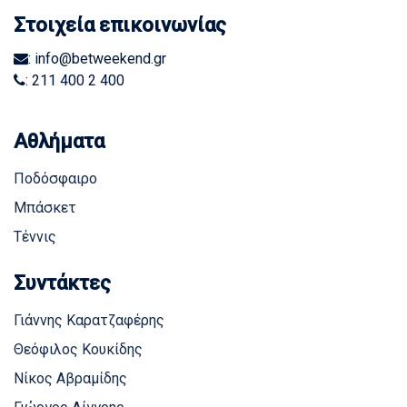
Στοιχεία επικοινωνίας
: info@betweekend.gr
: 211 400 2 400
Αθλήματα
Ποδόσφαιρο
Μπάσκετ
Τέννις
Συντάκτες
Γιάννης Καρατζαφέρης
Θεόφιλος Κουκίδης
Νίκος Αβραμίδης