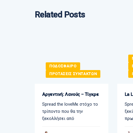
Related Posts
ΠΟΔΟΣΦΑΙΡΟ
E
ΠΡΟΤΑΣΕΙΣ ΣΥΝΤΑΚΤΩΝ
Αργεντινή: Λανούς – Τίγκρε
La 
σεναλ
Spread the loveΜε στόχο το
Spre
 θέατρο
τρίποντο που θα την
ξεκί
ξεκολλήσει από
πρω
έκλεψε