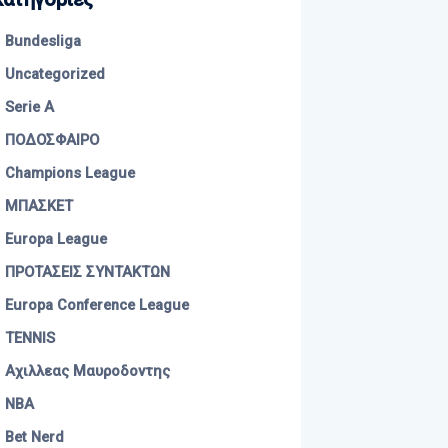
Bundesliga
Uncategorized
Serie A
ΠΟΔΟΣΦΑΙΡΟ
Champions League
ΜΠΑΣΚΕΤ
Europa League
ΠΡΟΤΑΣΕΙΣ ΣΥΝΤΑΚΤΩΝ
Europa Conference League
TENNIS
Αχιλλεας Μαυροδοντης
NBA
Bet Nerd