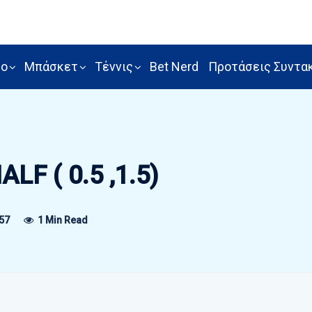
ρο
Μπάσκετ
Τέννις
Bet Nerd
Προτάσεις Συντα
LF ( 0.5 ,1.5)
57
1 Min Read