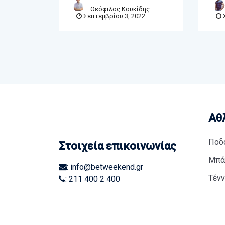
Θεόφιλος Κουκίδης
Σεπτεμβρίου 3, 2022
Σ
αφέρης
22
Αθ
Ποδ
Στοιχεία επικοινωνίας
Μπά
: info@betweekend.gr
Τένν
: 211 400 2 400