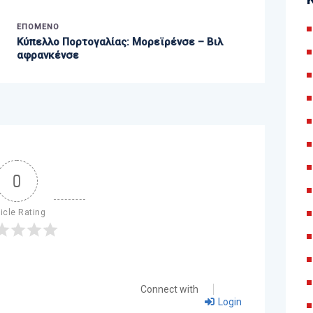
ΕΠΌΜΕΝΟ
Κύπελλο Πορτογαλίας: Μορεϊρένσε – Βιλ
αφρανκένσε
0
ticle Rating
Connect with
Login