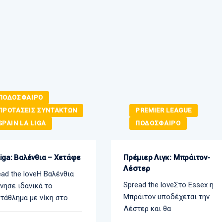
ΠΟΔΟΣΦΑΙΡΟ
ΠΡΟΤΑΣΕΙΣ ΣΥΝΤΑΚΤΩΝ
PREMIER LEAGUE
SPAIN LA LIGA
ΠΟΔΟΣΦΑΙΡΟ
Liga: Βαλένθια – Χετάφε
Πρέμιερ Λιγκ: Μπράιτον-
Λέστερ
ad the loveΗ Βαλένθια
Spread the loveΣτο Essex η
νησε ιδανικά το
Μπράιτον υποδέχεται την
τάθλημα με νίκη στο
Λέστερ και θα