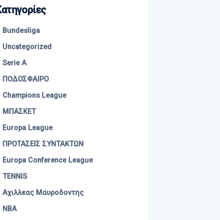
Kατηγορίες
Bundesliga
Uncategorized
Serie A
ΠΟΔΟΣΦΑΙΡΟ
Champions League
ΜΠΑΣΚΕΤ
Europa League
ΠΡΟΤΑΣΕΙΣ ΣΥΝΤΑΚΤΩΝ
Europa Conference League
TENNIS
Αχιλλεας Μαυροδοντης
NBA