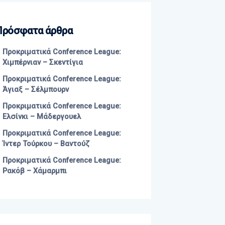
Πρόσφατα άρθρα
Προκριματικά Conference League:
Χιμπέρνιαν – Σκεντίγια
Προκριματικά Conference League:
Άγιαξ – Σέλμπουρν
Προκριματικά Conference League:
Ελσίνκι – Μάδεργουελ
Προκριματικά Conference League:
Ίντερ Τούρκου – Βαντούζ
Προκριματικά Conference League:
Ρακόβ – Χάμαρμπι