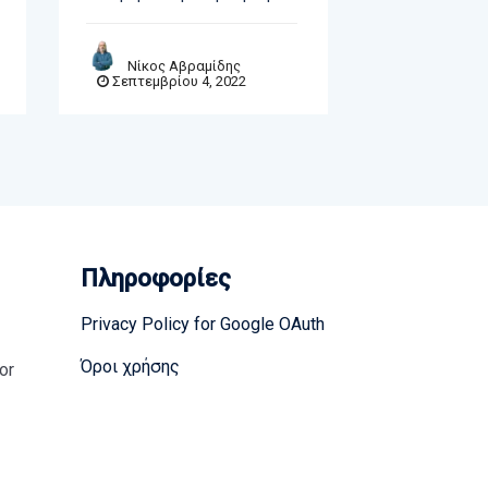
τις
Νίκος Αβραμίδης
Σεπτεμβρίου 4, 2022
Γιάννης
Σεπτεμβρίο
Πληροφορίες
Privacy Policy for Google OAuth
Όροι χρήσης
or