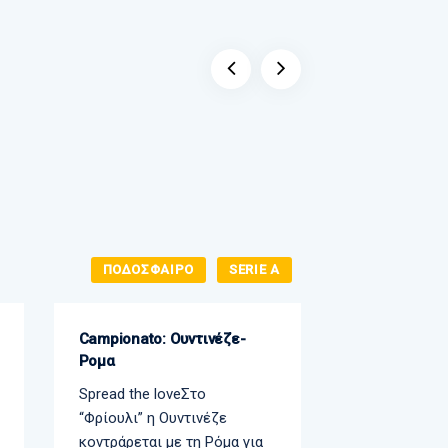
ΠΟΔΟΣΦΑ
ΠΟΔΟΣΦΑΙΡΟ
SERIE A
PREMIER 
Campionato: Ουντινέζε-
Πρέμιερ Λιγκ
Ρομα
Μάντσεστερ.
Spread the loveΣτο
Spread the l
“Φρίουλι” η Ουντινέζε
των Ονείρων 
κοντράρεται με τη Ρόμα για
Μάντσεστερ.