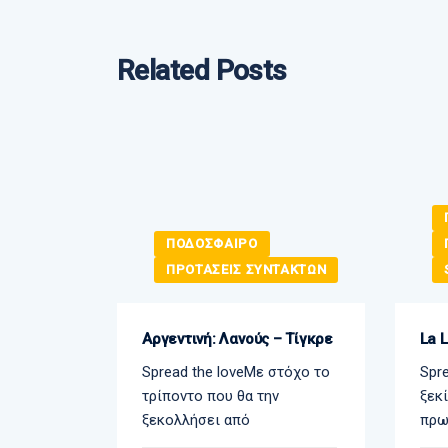
Related Posts
ΠΟΔΟΣΦΑΙΡΟ
E
ΠΡΟΤΑΣΕΙΣ ΣΥΝΤΑΚΤΩΝ
Αργεντινή: Λανούς – Τίγκρε
La 
σεναλ
Spread the loveΜε στόχο το
Spre
 θέατρο
τρίποντο που θα την
ξεκί
ξεκολλήσει από
πρω
έκλεψε