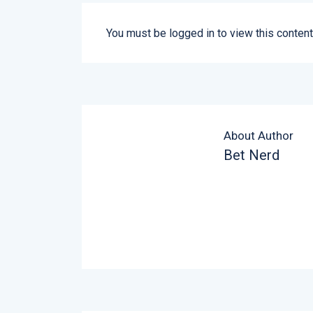
You must be logged in to view this content
About Author
Bet Nerd