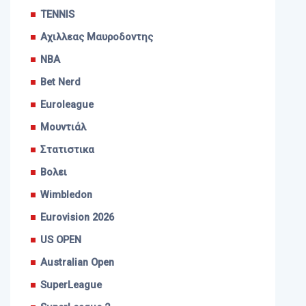
TENNIS
Αχιλλεας Μαυροδοντης
NBA
Bet Nerd
Euroleague
Μουντιάλ
Στατιστικα
Βολει
Wimbledon
Eurovision 2026
US OPEN
Australian Open
SuperLeague