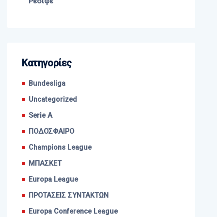
Ρεσίφε
Kατηγορίες
Bundesliga
Uncategorized
Serie A
ΠΟΔΟΣΦΑΙΡΟ
Champions League
ΜΠΑΣΚΕΤ
Europa League
ΠΡΟΤΑΣΕΙΣ ΣΥΝΤΑΚΤΩΝ
Europa Conference League