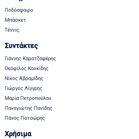
Ποδόσφαιρο
Μπάσκετ
Τέννις
Συντάκτες
Γιάννης Καρατζαφέρης
Θεόφιλος Κουκίδης
Νίκος Αβραμίδης
Γιώργος Λίγγρης
Μαρία Πετροπούλου
Παναγιώτης Πανίδης
Πάνος Πατσώρης
Χρήσιμα