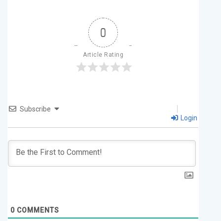
0
Article Rating
Subscribe
Login
0
COMMENTS