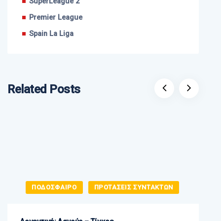
SuperLeague 2
Premier League
Spain La Liga
Related Posts
ΠΟΔΟΣΦΑΙΡΟ
ΠΡΟΤΑΣΕΙΣ ΣΥΝΤΑΚΤΩΝ