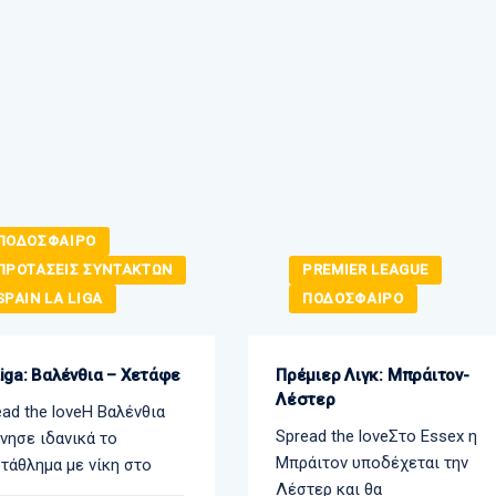
ΠΟΔΟΣΦΑΙΡΟ
ΠΡΟΤΑΣΕΙΣ ΣΥΝΤΑΚΤΩΝ
PREMIER LEAGUE
SPAIN LA LIGA
ΠΟΔΟΣΦΑΙΡΟ
Liga: Βαλένθια – Χετάφε
Πρέμιερ Λιγκ: Μπράιτον-
Λέστερ
ad the loveΗ Βαλένθια
Spread the loveΣτο Essex η
νησε ιδανικά το
Μπράιτον υποδέχεται την
τάθλημα με νίκη στο
Λέστερ και θα