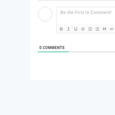
0
COMMENTS