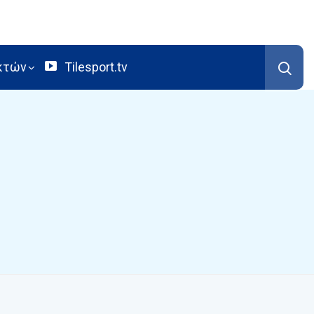
κτών
Tilesport.tv