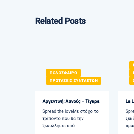
Related Posts
ΠΟΔΟΣΦΑΙΡΟ
E
ΠΡΟΤΑΣΕΙΣ ΣΥΝΤΑΚΤΩΝ
Αργεντινή: Λανούς – Τίγκρε
La 
σεναλ
Spread the loveΜε στόχο το
Spre
 θέατρο
τρίποντο που θα την
ξεκί
ξεκολλήσει από
πρω
έκλεψε