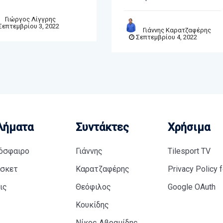
Γιώργος Λίγγρης
επτεμβρίου 3, 2022
Γιάννης Καρατζαφέρης
Σεπτεμβρίου 4, 2022
λήματα
Συντάκτες
Χρήσιμα
όσφαιρο
Γιάννης
Tilesport TV
σκετ
Καρατζαφέρης
Privacy Policy f
ις
Θεόφιλος
Google OAuth
Κουκίδης
Νίκος Αβραμίδης