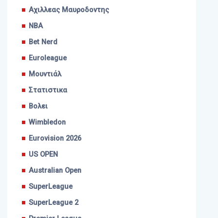
Αχιλλεας Μαυροδοντης
NBA
Bet Nerd
Euroleague
Μουντιάλ
Στατιστικα
Βολει
Wimbledon
Eurovision 2026
US OPEN
Australian Open
SuperLeague
SuperLeague 2