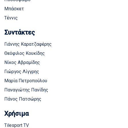
Μπάσκετ
Τέννις
Συντάκτες
Γιάννης Καρατζαφέρης
Θεόφιλος Κουκίδης
Νίκος Αβραμίδης
Γιώργος Λίγγρης
Μαρία Πετροπούλου
Παναγιώτης Πανίδης
Πάνος Πατσώρης
Χρήσιμα
Tilesport TV