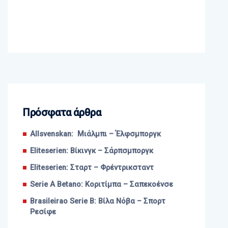
Πρόσφατα άρθρα
Allsvenskan: Μιάλμπι – Έλφσμποργκ
Eliteserien: Βίκινγκ – Σάρπσμποργκ
Eliteserien: Σταρτ – Φρέντρικσταντ
Serie A Betano: Κοριτίμπα – Σαπεκοένσε
Brasileirao Serie B: Βίλα Νόβα – Σπορτ
Ρεσίφε