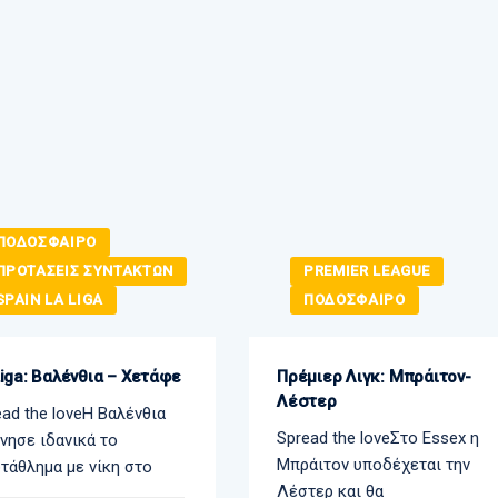
ΠΟΔΟΣΦΑΙΡΟ
ΠΡΟΤΑΣΕΙΣ ΣΥΝΤΑΚΤΩΝ
PREMIER LEAGUE
SPAIN LA LIGA
ΠΟΔΟΣΦΑΙΡΟ
Liga: Βαλένθια – Χετάφε
Πρέμιερ Λιγκ: Μπράιτον-
Λέστερ
ad the loveΗ Βαλένθια
Spread the loveΣτο Essex η
νησε ιδανικά το
Μπράιτον υποδέχεται την
τάθλημα με νίκη στο
Λέστερ και θα