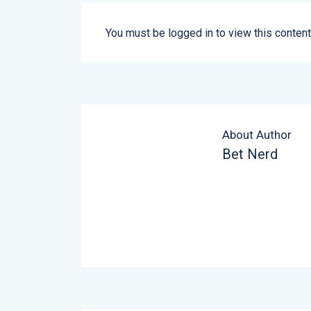
You must be logged in to view this content
About Author
Bet Nerd