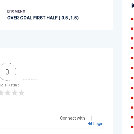
ΕΠΌΜΕΝΟ
OVER GOAL FIRST HALF ( 0.5 ,1.5)
0
ticle Rating
Connect with
Login