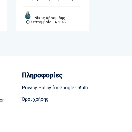
τις
Νίκος Αβραμίδης
Σεπτεμβρίου 4, 2022
Γιάννης
Σεπτεμβρίο
Πληροφορίες
Privacy Policy for Google OAuth
Όροι χρήσης
or