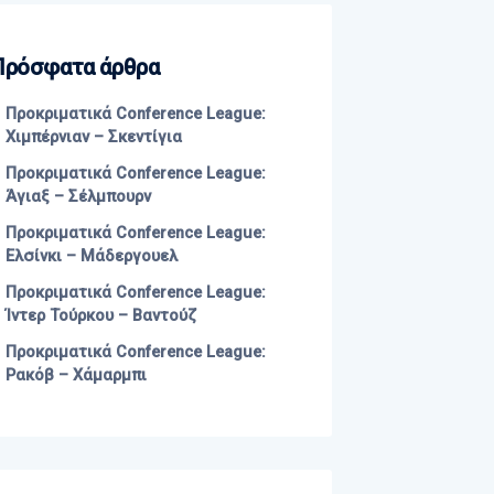
Πρόσφατα άρθρα
Προκριματικά Conference League:
Χιμπέρνιαν – Σκεντίγια
Προκριματικά Conference League:
Άγιαξ – Σέλμπουρν
Προκριματικά Conference League:
Ελσίνκι – Μάδεργουελ
Προκριματικά Conference League:
Ίντερ Τούρκου – Βαντούζ
Προκριματικά Conference League:
Ρακόβ – Χάμαρμπι