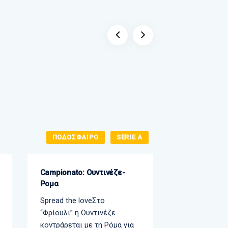
ΠΟΔΟΣΦΑ
ΠΟΔΟΣΦΑΙΡΟ
SERIE A
PREMIER 
Campionato: Ουντινέζε-
Πρέμιερ Λιγκ
Ρομα
Μάντσεστερ.
Spread the loveΣτο
Spread the l
“Φρίουλι” η Ουντινέζε
των Ονείρων 
κοντράρεται με τη Ρόμα για
Μάντσεστερ.