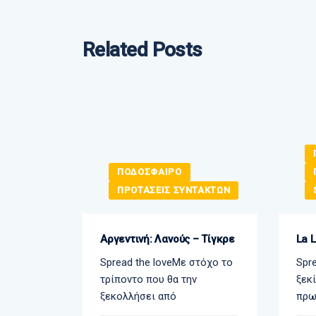
Related Posts
ΠΟΔΟΣΦΑΙΡΟ
E
ΠΡΟΤΑΣΕΙΣ ΣΥΝΤΑΚΤΩΝ
Αργεντινή: Λανούς – Τίγκρε
La 
σεναλ
Spread the loveΜε στόχο το
Spre
 θέατρο
τρίποντο που θα την
ξεκί
ξεκολλήσει από
πρω
έκλεψε