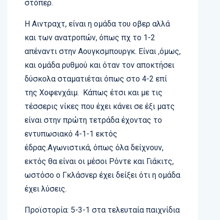
στόπερ.
Η Αιντραχτ, είναι η ομάδα του οβερ αλλά
και των ανατροπών, όπως πχ το 1-2
απέναντι στην Αουγκσμπουργκ. Είναι ,όμως,
και ομάδα ρυθμού και όταν τον αποκτήσει
δύσκολα σταματιέται όπως στο 4-2 επί
της Χοφενχάιμ. Κάπως έτσι και με τις
τέσσερις νίκες που έχει κάνει σε έξι ματς
είναι στην πρώτη τετράδα έχοντας το
εντυπωσιακό 4-1-1 εκτός
έδρας.Αγωνιστικά, όπως όλα δείχνουν,
εκτός θα είναι οι μέσοι Ρόντε και Γιάκιτς,
ωστόσο ο Γκλάσνερ έχει δείξει ότι η ομάδα
έχει λύσεις.
Προϊστορία: 5-3-1 στα τελευταία παιχνίδια