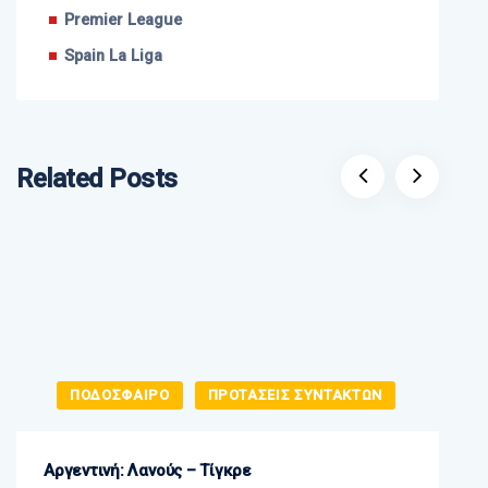
Premier League
Spain La Liga
Related Posts
ΠΟΔΟΣΦΑΙΡΟ
ΠΡΟΤΑΣΕΙΣ ΣΥΝΤΑΚΤΩΝ
Αργεντινή: Λανούς – Τίγκρε