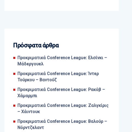
Πρόσφατα άρθρα
Προκριματικά Conference League: Ελσίνκι –
Μάδεργουελ
Προκριματικά Conference League: Ίντερ
Τούρκου – Βαντούζ
Προκριματικά Conference League: Ρακόβ –
Χάμαρμπι
Προκριματικά Conference League: Ζαλγκίρις
– Χάιντουκ
Προκριματικά Conference League: Βαλούρ –
Νόρντζελαντ