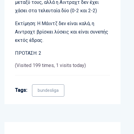
μεταξύ τους, αλλά η Αιντραχτ δεν έχει
χάσει στα τελευταία δύο (0-2 και 2-2)
Εκτίμηση: Η Μάιντζ δεν είναι καλά, η
Αιντραχτ βρίσκει λύσεις και είναι συνεπής
εκτός έδρας.
ΠΡΟΤΑΣΗ: 2
(Visited 199 times, 1 visits today)
Tags:
bundesliga