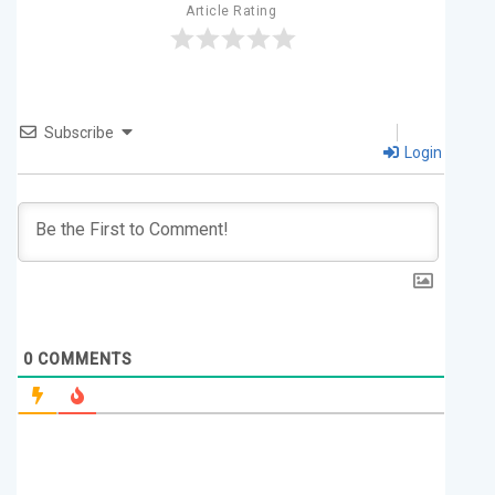
Article Rating
Subscribe
Login
0
COMMENTS