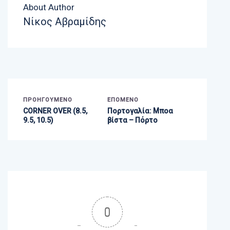
About Author
Νίκος Αβραμίδης
ΠΡΟΗΓΟΎΜΕΝΟ
ΕΠΌΜΕΝΟ
CORNER OVER (8.5,
Πορτογαλία: Μποα
9.5, 10.5)
βίστα – Πόρτο
0