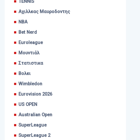
TENNIS
Αχιλλεας Μαυροδοντης
NBA
Bet Nerd
Euroleague
Μουντιάλ
Στατιστικα
Βολει
Wimbledon
Eurovision 2026
US OPEN
Australian Open
SuperLeague
SuperLeague 2