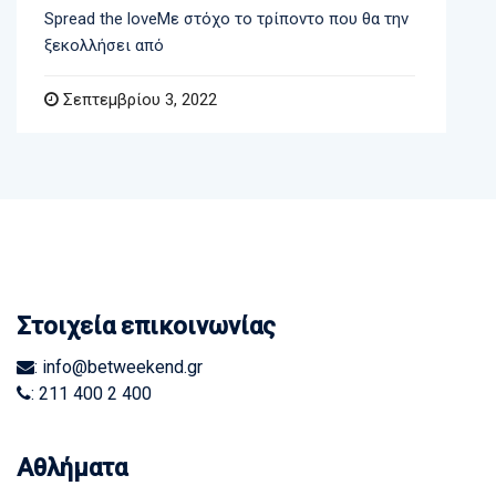
Spread the loveΜε στόχο το τρίποντο που θα την
ξεκολλήσει από
Σεπτεμβρίου 3, 2022
Στοιχεία επικοινωνίας
: info@betweekend.gr
: 211 400 2 400
Αθλήματα