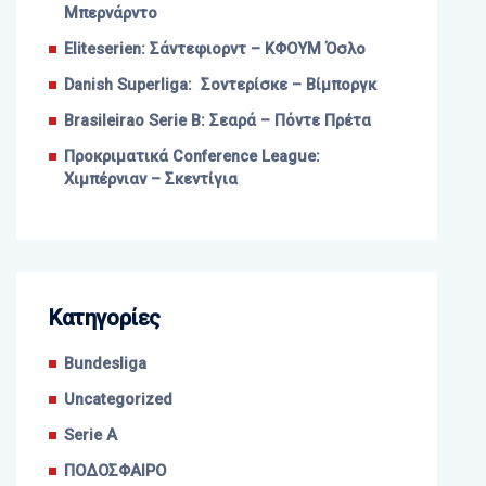
Μπερνάρντο
Eliteserien: Σάντεφιορντ – ΚΦΟΥΜ Όσλο
Danish Superliga: Σοντερίσκε – Βίμποργκ
Brasileirao Serie B: Σεαρά – Πόντε Πρέτα
Προκριματικά Conference League:
Χιμπέρνιαν – Σκεντίγια
Kατηγορίες
Bundesliga
Uncategorized
Serie A
ΠΟΔΟΣΦΑΙΡΟ