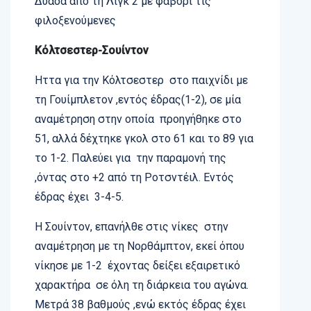
Δυάδα από τη Λιγκ 2 με φαβορί τις
φιλοξενούμενες
Κόλτσεστερ-Σουίντον
Ηττα για την Κόλτσεστερ στο παιχνίδι με
τη Γουίμπλετον ,εντός έδρας(1-2), σε μία
αναμέτρηση στην οποία προηγήθηκε στο
51, αλλά δέχτηκε γκολ στο 61 και το 89 για
το 1-2. Παλεύει για την παραμονή της
,όντας στο +2 από τη Ροτσντέιλ. Εντός
έδρας έχει 3-4-5.
Η Σουίντον, επανήλθε στις νίκες στην
αναμέτρηση με τη Νορθάμπτον, εκεί όπου
νίκησε με 1-2 έχοντας δείξει εξαιρετικό
χαρακτήρα σε όλη τη διάρκεια του αγώνα.
Μετρά 38 βαθμούς ,ενώ εκτός έδρας έχει