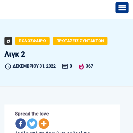
ΠΟΔΟΣΦΑΙΡΟ
ΠΡΟΤΑΣΕΙΣ ΣΥΝΤΑΚΤΩΝ
Λιγκ 2
ΔΕΚΕΜΒΡΊΟΥ 31, 2022
0
367
Spread the love