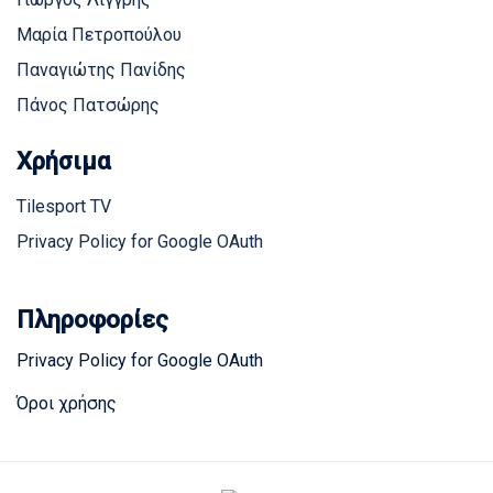
Μαρία Πετροπούλου
Παναγιώτης Πανίδης
Πάνος Πατσώρης
Χρήσιμα
Tilesport TV
Privacy Policy for Google OAuth
Πληροφορίες
Privacy Policy for Google OAuth
Όροι χρήσης