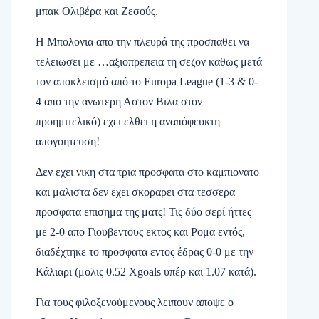
μπακ Ολιβέρα και Ζεσούς.
Η Μπολονια απο την πλευρά της προσπαθει να
τελειωσει με …αξιοπρεπεια τη σεζον καθως μετά
τον αποκλεισμό από το
Europa League (
1-3 & 0-
4 απο την ανωτερη Αστον Βιλα στον
προημιτελικό) εχει ελθει η αναπόφευκτη
απογοητευση!
Δεν εχει νικη στα τρια προσφατα στο καμπιονατο
και μαλιστα δεν εχει σκοραρει στα τεσσερα
προσφατα επισημα της ματς! Τις δύο σερί ήττες
με 2-0 απο Γιουβεντους εκτος και Ρομα εντός,
διαδέχτηκε το προσφατα εντος έδρας 0-0 με την
Κάλιαρι (μολις 0.52
Xgoals
υπέρ και 1.07 κατά).
Για τους φιλοξενούμενους λειπουν αποψε ο