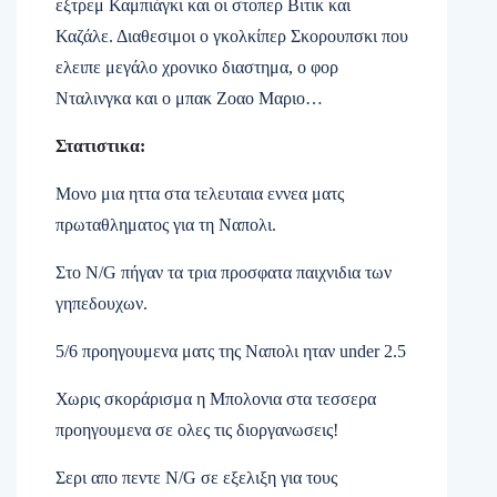
εξτρεμ Καμπιάγκι και οι στοπερ Βιτικ και
Καζάλε. Διαθεσιμοι ο γκολκίπερ Σκορουπσκι που
ελειπε μεγάλο χρονικο διαστημα, ο φορ
Νταλινγκα και ο μπακ Ζοαο Μαριο…
Στατιστικα:
Μονο μια ηττα στα τελευταια εννεα ματς
πρωταθληματος για τη Ναπολι.
Στο
N/G
πήγαν τα τρια προσφατα παιχνιδια των
γηπεδουχων.
5/6 προηγουμενα ματς της Ναπολι ηταν
under 2.5
Χωρις σκοράρισμα η Μπολονια στα τεσσερα
προηγουμενα σε ολες τις διοργανωσεις!
Σερι απο πεντε
N/G
σε εξελιξη για τους