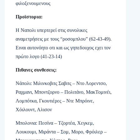
φιλοξενουμενους
Προϊστορια:
Η Ναπολι υπερτερεί στις συνολικες
αναμετρήσεις με τους “ροσομπλου” (62-43-49).
Ειναι αυτονόητο οτι και ως γηπεδουχος εχει τον
πρώτο λογο (41-23-14)
Πιθανες συνθεσεις:
Νάπολι: Μιλινκοβιτς Σαβιτς – Ντο Λορεντσο,
Ραχμανι, Μποντζορνο – Πολιτάνο, ΜακΤομινέι,
Λομπότκα, Γκουτιέρες – Ντε Μπρόινε,
Χόιλουντ, Αλισον
Μπολονια: Πεσίνα – Τζορτέα, Χεγκεμ,
Λουκουμι, Μιράντα – Σομ, Μορο, Φρόιλερ –